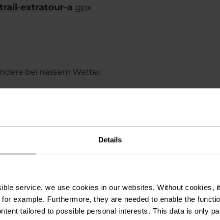
ail-extratour-a
gpx
ndere bei nassem Wetter.
Details
ch, op der Lann
ssible service, we use cookies in our websites.
Without cookies, i
 for example.
Furthermore, they are needed to enable the function
ntent tailored to possible personal interests. This data is only