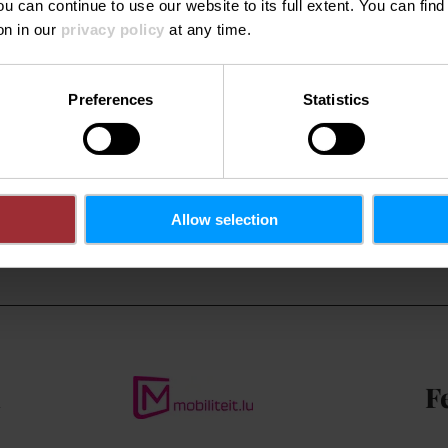
ou can continue to use our website to its full extent. You can fin
on in our
privacy policy
at any time.
 Complex Scolaire
Preferences
Statistics
Allow selection
n
F