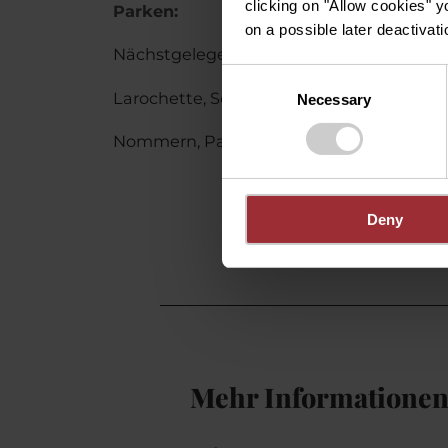
clicking on "Allow cookies" y
Parken:
on a possible later deactivati
Nächstgelegener Parkplatz: Medernach,
Consent
Larochette, Schongfabrik
Necessary
Selection
Nommern, Parking Eglise/Mairie
Deny
Mehr Informatione