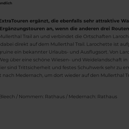
ndlich
ExtraTouren ergänzt, die ebenfalls sehr attraktive W
Ergänzungstouren an, wenn die anderen drei Routen
 Mullerthal Trail an und verbindet die Ortschaften Lar
abei direkt auf dem Mullerthal Trail. Larochette ist au
uine ein bekannter Urlaubs- und Ausflugsort. Von Lar
 Weg über eine schöne Wiesen- und Weidelandschaft in
Hier sind Trittsicherheit und festes Schuhwerk sehr zu
ach Medernach, um dort wieder auf den Mullerthal Trail
e Bleech / Nommern: Rathaus / Medernach: Rathaus