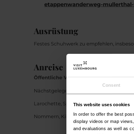
etappenwanderweg-mullerthal-tr
Ausrüstung
Festes Schuhwerk zu empfehlen, insbeso
Anreise
Öffentliche Verkehrsmittel:
Consent
Nächstgelegene Bushaltestelle: Mederna
Larochette, Spuerkees oder Gare routiére
This website uses cookies
In order to offer the best po
Nommern, Kiirch
display videos or map views,
and evaluations as well as co