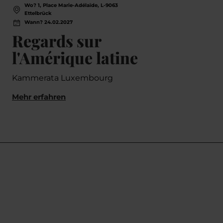
Wo? 1, Place Marie-Adélaïde, L-9063
Wo
Ettelbrück
Et
Wann? 24.02.2027
Wa
Regards sur
Ti
l'Amérique latine
Tito 
Kammerata Luxembourg
Mehr
Mehr erfahren