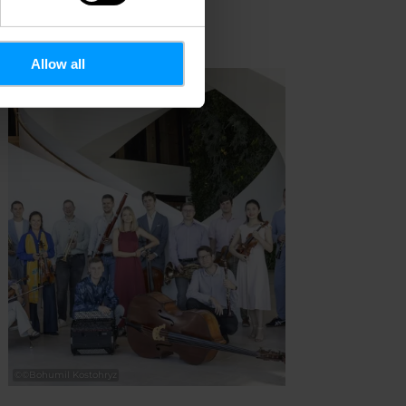
ahren
Mehr erfahren
Allow all
©
©Bohumil Kostohryz
©
echo.lu