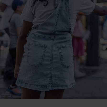
©
echo.lu