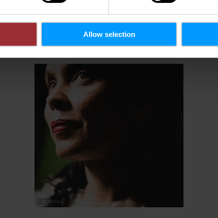
Mehr erfahren
Mehr erf
Allow selection
©
echo.lu