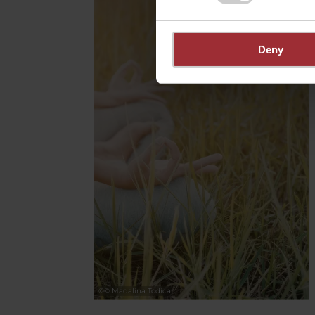
Deny
©
© Madalina Todica