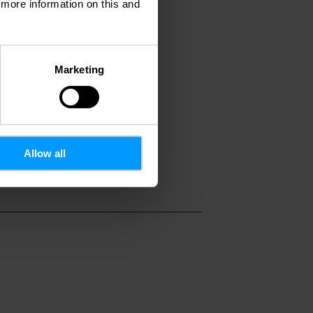
d more information on this and
Marketing
28 09
lu
w.winterlights.lu
Allow all