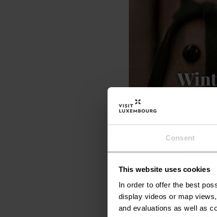
Wint
Wintermär
Mehr erf
Consent
©
Pancake! Photographie
This website uses cookies
In order to offer the best po
display videos or map views,
and evaluations as well as co