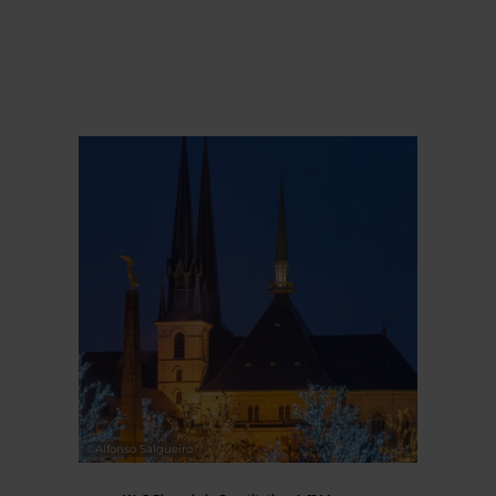
©
Alfonso Salgueiro