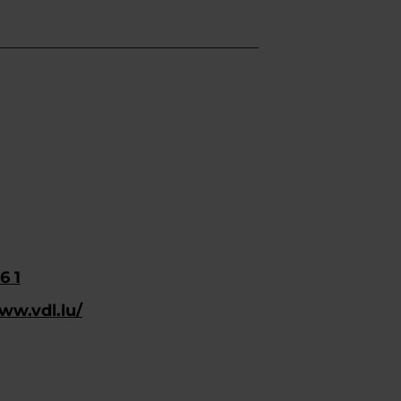
6 1
ww.vdl.lu/
ahren
Mehr erfahren