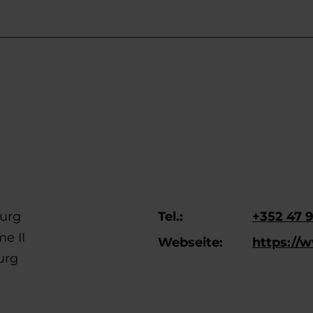
ourg
Tel.:
+352 47 9
me II
Webseite:
https://w
urg
Mehr erfahren
Mehr erf