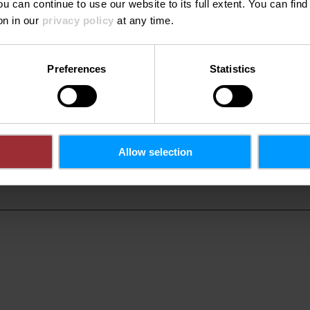
ou can continue to use our website to its full extent. You can fin
on in our
privacy policy
at any time.
ungsort
Preferences
Statistics
Luxembourg
Tel.:
+352 22 
E-Mail:
efm@vdl.
rg
Webseite:
http://ww
Allow selection
eigen