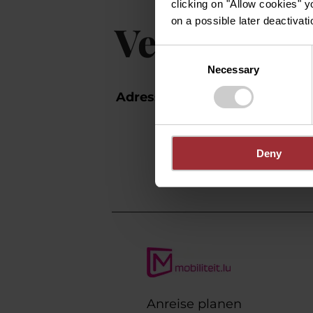
clicking on "Allow cookies" y
on a possible later deactivati
Veranstalt
Consent
Necessary
Selection
Adresse:
Place d'Armes, 
Place d'Armes
L-1136 Luxembou
Deny
Auf Karte anz
Anreise planen