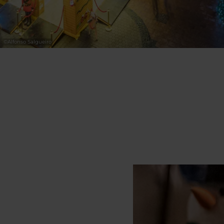
©
Alfonso Salgueiro