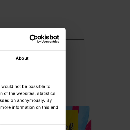
About
t would not be possible to
ahren
Mehr erfahren
 of the websites, statistics
 passed on anonymously. By
d more information on this and