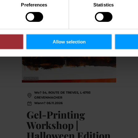
Preferences
Statistics
Allow selection
©
echo.lu
Wo? 54, ROUTE DE TREVES, L-6793
GREVENMACHER
Wann? 06.11.2026
Gel-Printing
Workshop |
Halloween Edition