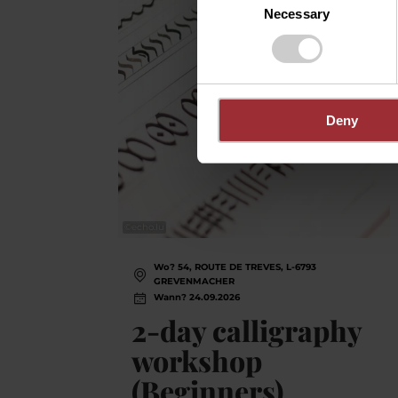
Necessary
Selection
Deny
©
echo.lu
Wo? 54, ROUTE DE TREVES, L-6793
GREVENMACHER
Wann? 24.09.2026
2-day calligraphy
workshop
(Beginners)