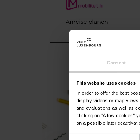
Anreise planen
Consent
This website uses cookies
In order to offer the best po
display videos or map views,
and evaluations as well as co
clicking on "Allow cookies" y
on a possible later deactivati
Consent