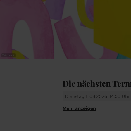
©
echo.lu
Die nächsten Ter
Dienstag 11.08.2026
14:00 Uhr
Mehr anzeigen
Mittwoch 12.08.2026
Freitag 14.08.2026
14:00 Uhr
15:00 Uh