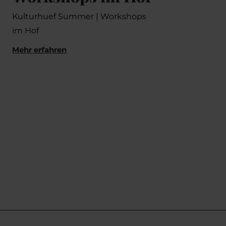
Wo
Kulturhuef Summer | Workshops
im Hof
Gest
(Dre
Mehr erfahren
Mehr