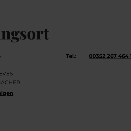
ungsort
e
Tel.:
00352 267 464 
REVES
MACHER
eigen