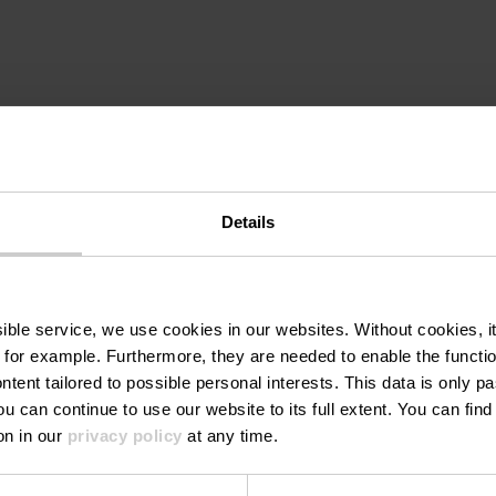
Details
ssible service, we use cookies in our websites.
Without cookies, i
Mehr erfahren
Mehr erf
 for example.
Furthermore, they are needed to enable the function
ntent tailored to possible personal interests. This data is only
ou can continue to use our website to its full extent. You can fin
on in our
privacy policy
at any time.