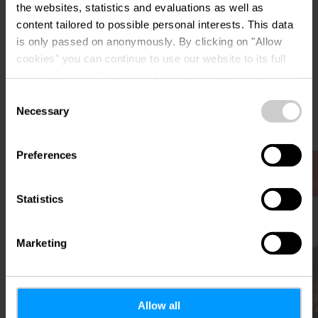
the websites, statistics and evaluations as well as
content tailored to possible personal interests. This data
Anreise planen
is only passed on anonymously. By clicking on "Allow
cookies" you can continue to use our website to its full
extent. You can find more information on this and on a
possible later deactivation in our
privacy policy
at any
Consent
time.
Necessary
Selection
Preferences
Mehr erfahren
Statistics
Marketing
Allow all