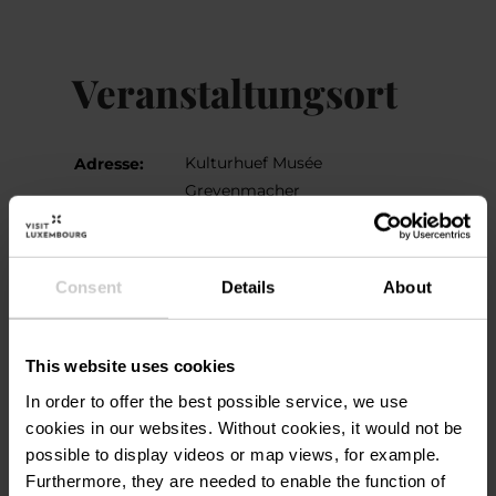
Veranstaltungsort
Kulturhuef Musée
Adresse:
Grevenmacher
54, ROUTE DE TREVES
L-6793 GREVENMACHER
Auf Karte anzeigen
Consent
Details
About
Tel.:
00352 267 464 1
This website uses cookies
In order to offer the best possible service, we use
cookies in our websites.
Without cookies, it would not be
possible to display videos or map views, for example.
Furthermore, they are needed to enable the function of