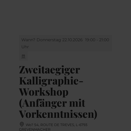
MENÜ
Zum
Zur
Zur
Zum
Hauptinhalt
Suche
Navigation
Footer
springen
springen
springen
springen
Wann? Donnerstag 22.10.2026
19:00 - 21:00
Uhr
Zweitaegiger
Kalligraphie-
Workshop
(Anfänger mit
Vorkenntnissen)
Wo? 54, ROUTE DE TREVES, L-6793
GREVENMACHER