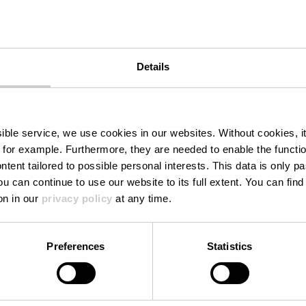
e Colomb
Tel.:
+3524084
Details
E-Mail:
mail@chr
rg
Webseite:
https://
eigen
omb.lu
ssible service, we use cookies in our websites.
Without cookies, i
 for example.
Furthermore, they are needed to enable the function
ntent tailored to possible personal interests. This data is only
ou can continue to use our website to its full extent. You can fin
on in our
privacy policy
at any time.
Preferences
Statistics