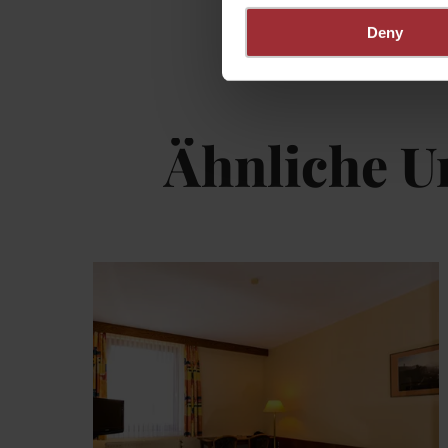
Deny
Ähnliche U
De