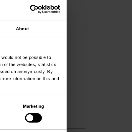
141
About
istophe-colomb.lu
www.christophe-col
t would not be possible to
 of the websites, statistics
 passed on anonymously. By
d more information on this and
Marketing