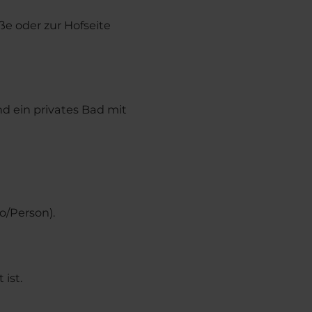
ße oder zur Hofseite
nd ein privates Bad mit
o/Person).
ist.