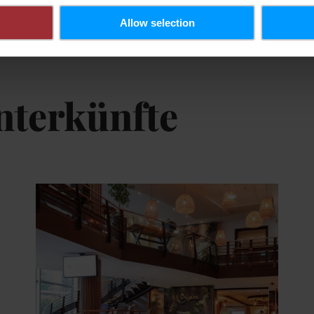
Allow selection
nterkünfte
tails & Buchung
Details & B