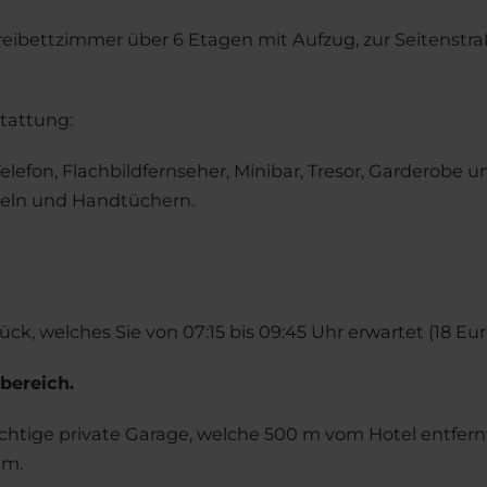
reibettzimmer über 6 Etagen mit Aufzug, zur Seitenstra
tattung:
elefon, Flachbildfernseher, Minibar, Tresor, Garderobe u
ikeln und Handtüchern.
k, welches Sie von 07:15 bis 09:45 Uhr erwartet (18 Eur
bereich.
chtige private Garage, welche 500 m vom Hotel entfernt 
 m.