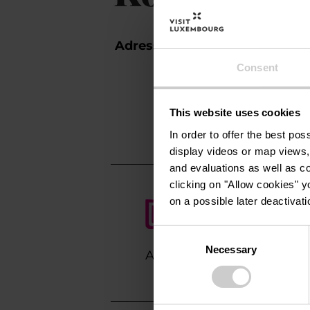
Adresse:
Hotel Christoph
10, Rue d'Anvers
Consent
L-1130 Luxembou
Auf Karte anz
This website uses cookies
In order to offer the best po
display videos or map views,
and evaluations as well as co
clicking on "Allow cookies" y
on a possible later deactivati
Consent
Necessary
Selection
Anreise planen