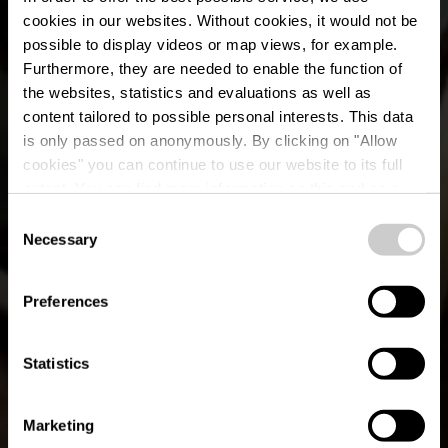
cookies in our websites.
Without cookies, it would not be
possible to display videos or map views, for example.
Furthermore, they are needed to enable the function of
the websites, statistics and evaluations as well as
content tailored to possible personal interests. This data
is only passed on anonymously. By clicking on "Allow
cookies" you can continue to use our website to its full
extent. You can find more information on this and on a
ELA Greek Cuisine
possible later deactivation in our
privacy policy
at any
Consent
time.
Necessary
Selection
Wo? 37B, Avenue J. F. Kennedy, L-1855 Luxembourg
Preferences
Statistics
Marketing