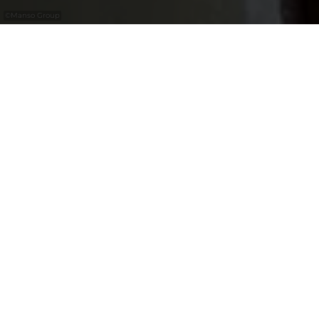
©
Manso Group
ELA Greek Cuisine
Entfliehen Sie für einen Abend nach
Griechenland – im ELA, Ihrer authentischen
griechischen Adresse mitten in Kirchberg.
Unsere gesamte Speisekarte wird von
Küchenchef Mike Stavropoulos mit viel Liebe
hausgemacht und bringt sonnenverwöhnte
griechische Aromen auf Ihren Teller, sowohl
Mittags als auch Abends. Ganz im Zeichen
der mediterranen Gastfreundschaft servieren
wir Ihnen großzügige Mezze, perfekt
gegrillte Souvlaki und herzhafte griechische