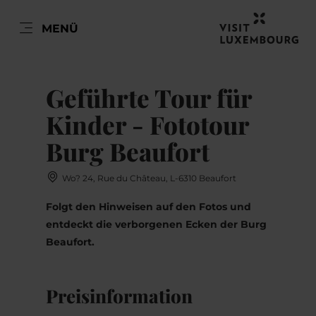
DE
MENÜ
Zum
Zur
Zur
Zum
Hauptinhalt
Suche
Navigation
Footer
DATUM AUSWÄHLEN
springen
springen
springen
springen
Geführte Tour für
Kinder - Fototour
Burg Beaufort
Mo
Di
Mi
Do
Fr
Sa
So
Wo? 24, Rue du Château, L-6310 Beaufort
27
28
29
30
31
1
2
Folgt den Hinweisen auf den Fotos und
3
4
5
6
7
8
9
entdeckt die verborgenen Ecken der Burg
Beaufort.
10
11
12
13
14
15
16
17
18
19
20
21
22
23
Preisinformation
24
25
26
27
28
29
30