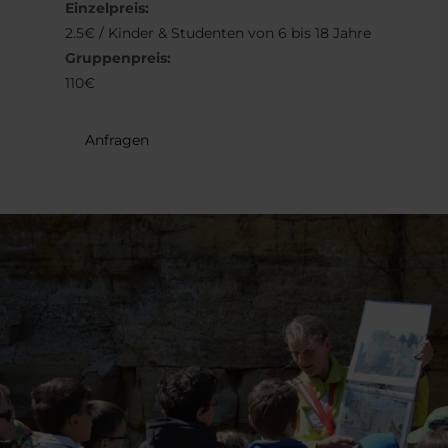
Einzelpreis:
31
1
2
3
4
5
6
2.5€ / Kinder & Studenten von 6 bis 18 Jahre
Gruppenpreis:
Übernehmen
110€
Anfragen