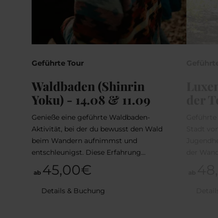
Geführte Tour
Geführt
Waldbaden (Shinrin
Luxem
Yoku) - 14.08 & 11.09
der T
Genieße eine geführte Waldbaden-
Geführte
Aktivität, bei der du bewusst den Wald
Stadt von
beim Wandern aufnimmst und
Jugendhe
entschleunigst. Diese Erfahrung…
der Wan
45,00€
48
ab
ab
Details & Buchung
Detai