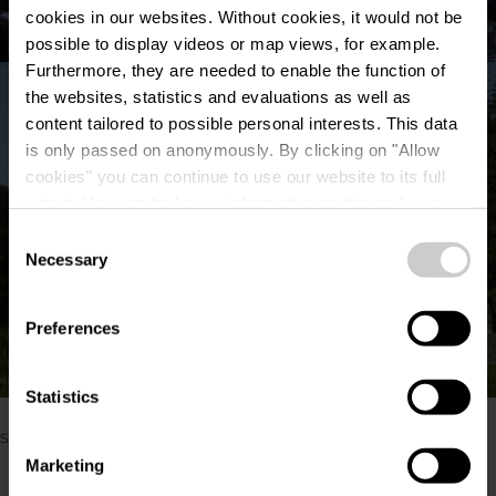
cookies in our websites.
Without cookies, it would not be
possible to display videos or map views, for example.
©
Visit Eislek
Furthermore, they are needed to enable the function of
the websites, statistics and evaluations as well as
content tailored to possible personal interests. This data
is only passed on anonymously. By clicking on "Allow
cookies" you can continue to use our website to its full
extent. You can find more information on this and on a
possible later deactivation in our
privacy policy
at any
Consent
time.
Necessary
Selection
Preferences
©
Visit Eislek
Statistics
Bitte stellen Sie sicher, dass Ihre Cookies aktiviert
sind, falls Sie diesen Inhalt nicht sehen können.
Marketing
Cookie-Einstellungen ändern