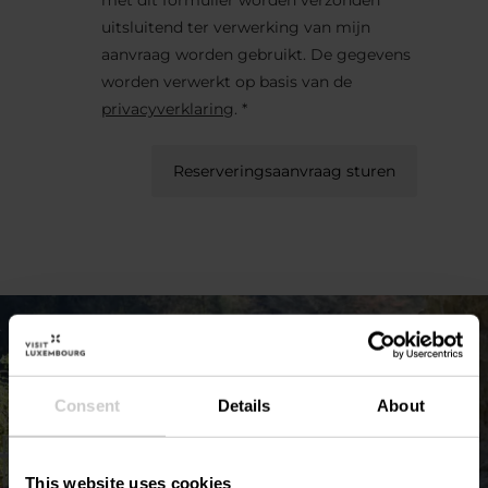
uitsluitend ter verwerking van mijn
aanvraag worden gebruikt. De gegevens
worden verwerkt op basis van de
privacyverklaring
. *
Reserveringsaanvraag sturen
Consent
Details
About
This website uses cookies