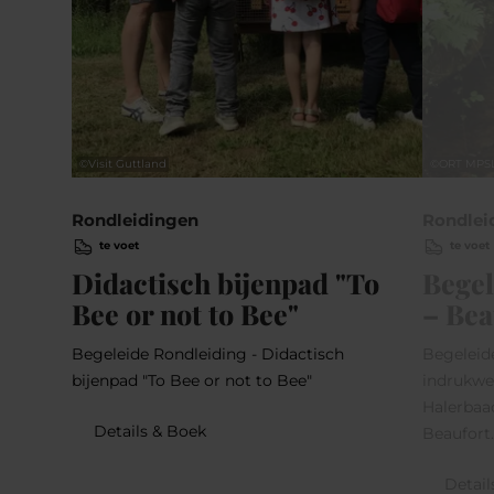
©
Visit Guttland
©
ORT MPS
Rondleidingen
Rondlei
te voet
te voet
Didactisch bijenpad "To
Begel
Bee or not to Bee"
– Bea
Begeleide Rondleiding - Didactisch
Begeleid
bijenpad "To Bee or not to Bee"
indrukwe
Halerbaa
Details & Boek
Beaufort
Detail