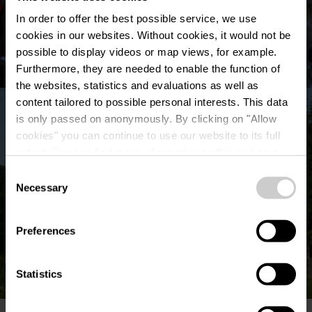
In order to offer the best possible service, we use
cookies in our websites.
Without cookies, it would not be
possible to display videos or map views, for example.
Furthermore, they are needed to enable the function of
©
Visit Eislek
the websites, statistics and evaluations as well as
content tailored to possible personal interests. This data
is only passed on anonymously. By clicking on "Allow
cookies" you can continue to use our website to its full
extent. You can find more information on this and on a
possible later deactivation in our
privacy policy
at any
Consent
time.
Necessary
Selection
Preferences
Statistics
©
Visit Eislek
Om deze video van derden te bekijken, moet je de