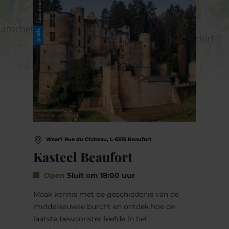
Luxembourg
met de
gratis
©
Anne Lommel
Waar? Rue du Château, L-6313 Beaufort
Kasteel Beaufort
Open
Sluit om 18:00 uur
Maak kennis met de geschiedenis van de
middeleeuwse burcht en ontdek hoe de
laatste bewoonster leefde in het