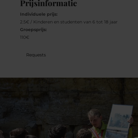
Prijsinformatie
31
1
2
3
4
5
6
Individuele prijs:
2.5€ / Kinderen en studenten van 6 tot 18 jaar
Nemen
Groepsprijs:
110€
Requests