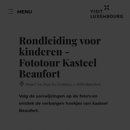
NL
MENU
Go
Go
Go
Go
to
to
to
to
DATUM AUSWÄHLEN
content
search
navi
footer
Rondleiding voor
kinderen -
Fototour Kasteel
ma
di
wo
do
vr
za
zo
Beaufort
27
28
29
30
31
1
2
Waar? 24, Rue du Château, L-6310 Beaufort
3
4
5
6
7
8
9
Volg de aanwijzingen op de foto's en
10
11
12
13
14
15
16
ontdek de verborgen hoekjes van kasteel
Beaufort.
17
18
19
20
21
22
23
24
25
26
27
28
29
30