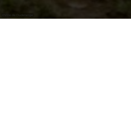
©
Ville de Dudelange
Vier DiscGolf-Löcher können kostenlos
bespielt werden
Der Disc-Golf-Parcours befindet sich im Park
am Rande des Nic-Biever-Lyzeums. Das Spiel
basiert auf den Regeln des Golfsports und
wird mit Frisbees gespielt. Der Parcours
besteht aus vier Stationen. Ziel ist es, die
Frisbees in einen Korb aus Metallketten zu
werfen.
Diese Frisbees können zum Preis von 8€