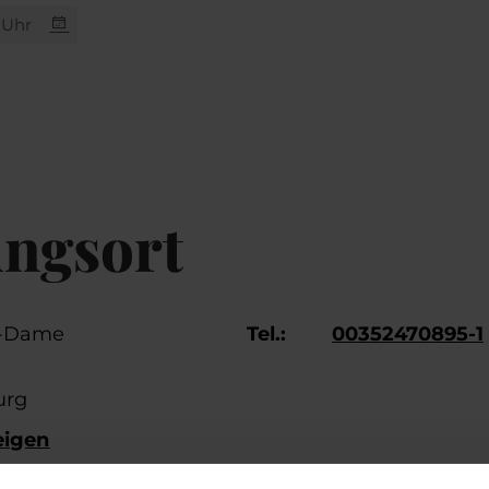
0 Uhr
ungsort
e-Dame
Tel.:
00352470895-1
urg
eigen