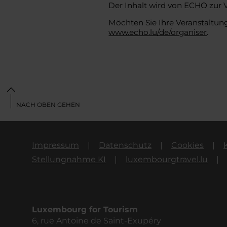
Der Inhalt wird von ECHO zur 
Möchten Sie Ihre Veranstaltung
www.echo.lu/de/organiser
.
NACH OBEN GEHEN
Impressum
Datenschutz
Cookies
Stellungnahme KI
luxembourgtravel.lu
Luxembourg for Tourism
6, rue Antoine de Saint-Exupéry