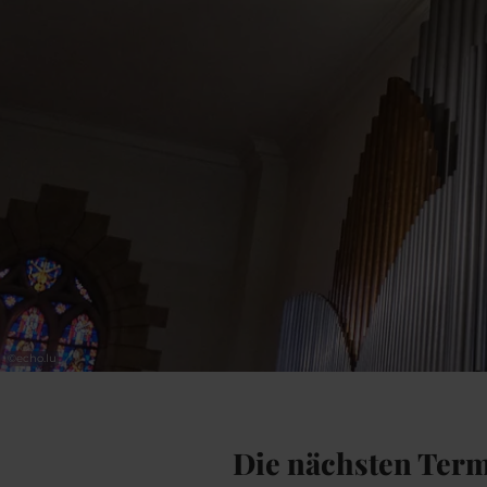
©
echo.lu
Die nächsten Ter