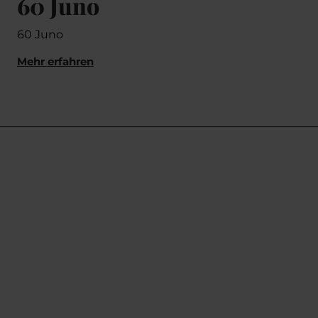
60 Juno
Ma
60 Juno
Mak
Mehr erfahren
Mehr