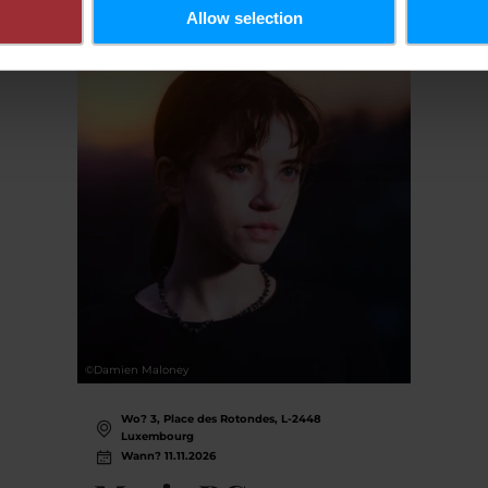
Allow selection
©
Damien Maloney
Wo? 3, Place des Rotondes, L-2448
Luxembourg
Wann? 11.11.2026