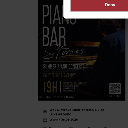
Deny
©
Niebo Creative Studio
Wo? 5, avenue Marie-Thérèse, L-2132
LUXEMBOURG
Wann? 08.08.2026