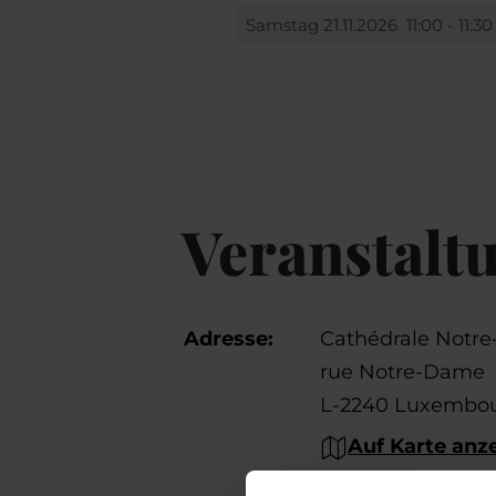
Samstag 21.11.2026
11:00 - 11:3
Veranstalt
Adresse:
Cathédrale Notr
rue Notre-Dame
L-2240 Luxembo
Auf Karte anz