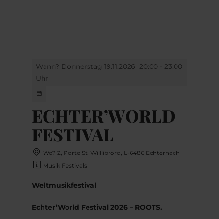
MENÜ
Zum
Zur
Zur
Zum
Hauptinhalt
Suche
Navigation
Footer
springen
springen
springen
springen
Wann? Donnerstag 19.11.2026
20:00 - 23:00
Uhr
ECHTER’WORLD
FESTIVAL
Wo? 2, Porte St. Willlibrord, L-6486 Echternach
Musik Festivals
Weltmusikfestival
Echter’World Festival 2026 – ROOTS
.