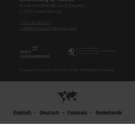
6, rue Antoine de Saint-Exupéry
L-1432 Luxembourg
+352 42 82 82 1
info@visitluxembourg.com
© Luxembourg for Tourism 2026. All Rights reserved.
English
Deutsch
Français
Nederlands