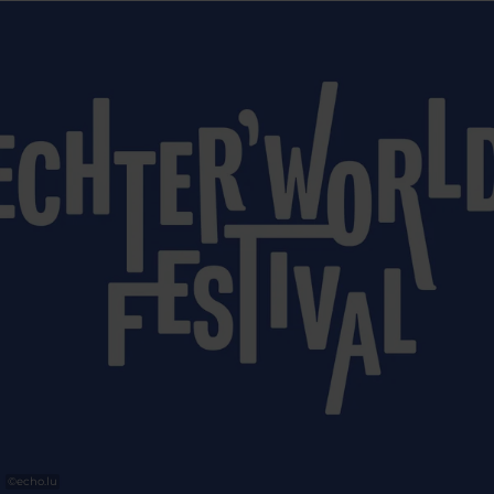
Dialekte und sprachlichen Identitäten.
Es folgen „Roots Africa“ mit Fatoumata
Diawara sowie „Roots Portugal“ mit Ana
Moura.
Ergänzt wird das Programm durch
kulinarische Einblicke in die jeweiligen
Kulturen – Roots als zusammenhängende
Erfahrung von Musik, Sprache und
Geschmack.
Line-Up 2026
.
©
echo.lu