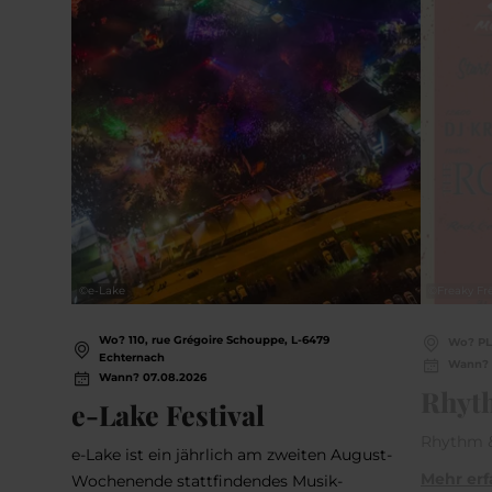
©
e-Lake
©
Freaky Fr
Wo? 110, rue Grégoire Schouppe, L-6479
Wo? PL
Echternach
Wann? 
Wann? 07.08.2026
Rhyt
e-Lake Festival
Rhythm &
e-Lake ist ein jährlich am zweiten August-
Mehr er
Wochenende stattfindendes Musik-