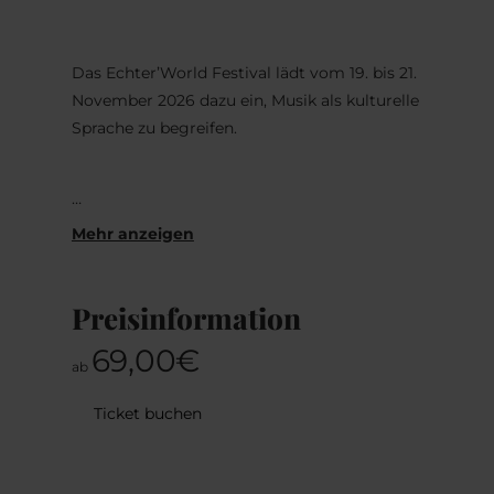
Das Echter’World Festival lädt vom 19. bis 21.
November 2026 dazu ein, Musik als kulturelle
Sprache zu begreifen.
Unter dem diesjährigen Leitthema „Roots“
widmen sich drei Abende den Wurzeln der
Worldmusic ebenso wie den Ursprüngen von
Preisinformation
Sprachen, Dialekten und mündlichen
Traditionen und ihren gesellschaftlichen
69,00€
Kontexten.
ab
Ticket buchen
Den Auftakt macht „Roots Luxembourg x
Switzerland“ – ein Dialog kleiner Länder, ihrer