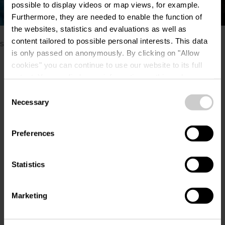
possible to display videos or map views, for example.
Alle Bilder anzeigen
Furthermore, they are needed to enable the function of
©
IDAfotografias / Lynn Theisen
the websites, statistics and evaluations as well as
Bitte stellen Sie sicher, dass Ihre Cookies aktiviert
content tailored to possible personal interests. This data
sind, falls Sie diesen Inhalt nicht sehen können.
is only passed on anonymously. By clicking on "Allow
Cookie-Einstellungen ändern
cookies" you can continue to use our website to its full
extent. You can find more information on this and on a
possible later deactivation in our
privacy policy
at any
Consent
time.
Necessary
Selection
Veranstaltungsort
Preferences
Statistics
TRIFOLION Echternach
Adresse:
2, Porte St. Willlibrord
L-6486 Echternach
Marketing
Auf Karte anzeigen