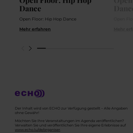
Dance
Danc
Open Floor: Hip Hop Dance
Open Flo
Mehr erfahren
Mehr er
Der Inhalt wird von ECHO zur Verfügung gestellt – Alle Angaben
ohne Gewähr!
Möchten Sie Ihre Veranstaltungen im Agenda veröffentlichen?
Verwalten Sie und veröffentlichen Sie Ihre eigene Erlebnisse auf
www.echo.lu/de/organiser
.