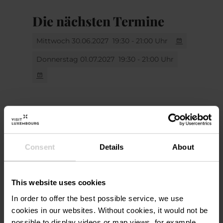
Die nächsten Termine
Mittwoch 30.06.2027
19:30 - 21:00 Uhr
Donnerstag 01.07.2027
19:30 - 21:00 Uhr
Veranstaltungsort
Consent
Details
About
Grand Théâtre de la Ville de
Adresse:
This website uses cookies
Luxembourg
In order to offer the best possible service, we use
1, Rond-point Schuman
cookies in our websites.
Without cookies, it would not be
L-2525 Luxembourg
possible to display videos or map views, for example.