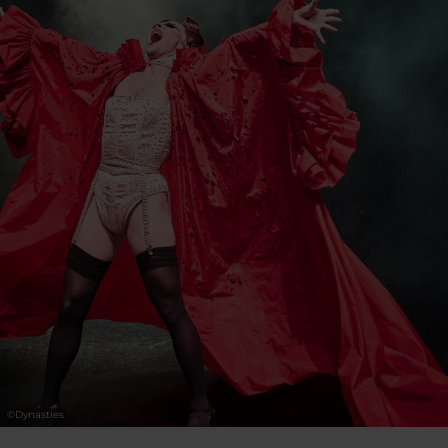
« fils et filles de » afin de révéler une histoire
plus universelle qui nous invite à nous
demander de qui nous sommes les enfants.
Entre drag show et théâtre,
Dynasties
est un
cabinet de curiosités qui explore, dans une
mosaïque de récits, la question des rêves, des
déconstructions et reconstructions, ainsi que
des héritages qu’on a fuis et retrouvés.
©
Dynasties