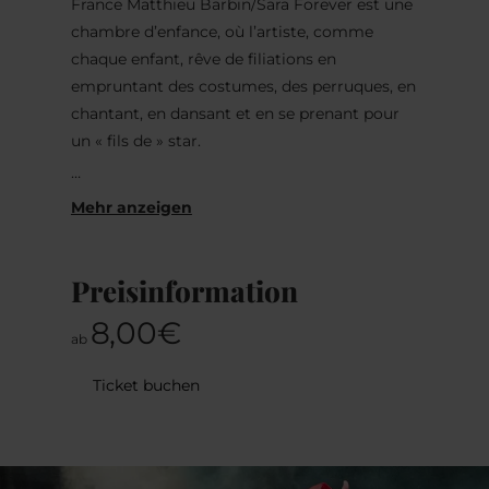
France
Matthieu Barbin/Sara Forever est une
chambre d’enfance, où l’artiste, comme
chaque enfant, rêve de filiations en
empruntant des costumes, des perruques, en
chantant, en dansant et en se prenant pour
un « fils de » star.
Dans ce spectacle qui mêle cabaret et soap
opera, Matthieu Barbin met en parallèle son
propre legs familial et les parcours de
célébrités de notre culture populaire dans
Preisinformation
une succession de numéros qui racontent
8,00€
l’histoire de ces enfants au parcours
ab
extraordinaires, qu’ils soient fils de stars
déchus, comme Blanket Jackson, ou petite
Ticket buchen
fille de l’Amérique toute entière, telle Miley
Cyrus.
Sara Forever glisse dans l’intimité de ces