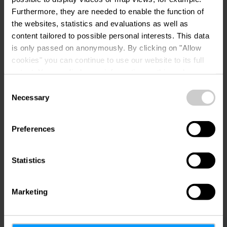
Auf Karte anzeigen
Furthermore, they are needed to enable the function of
the websites, statistics and evaluations as well as
content tailored to possible personal interests. This data
Tel.:
0035247963900
is only passed on anonymously. By clicking on "Allow
cookies" you can continue to use our website to its full
extent. You can find more information on this and on a
possible later deactivation in our
privacy policy
at any
Consent
time.
Necessary
Selection
Preferences
Anreise planen
Statistics
Marketing
Mehr erfahren