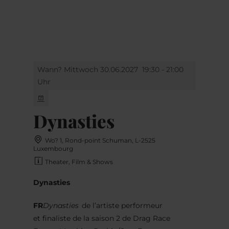
MENÜ
Zum
Zur
Zur
Zum
Hauptinhalt
Suche
Navigation
Footer
springen
springen
springen
springen
Wann? Mittwoch 30.06.2027
19:30 - 21:00
Uhr
Dynasties
Wo? 1, Rond-point Schuman, L-2525
Luxembourg
Theater, Film & Shows
Dynasties
FR
Dynasties
de l’artiste performeur
et
finaliste de la saison 2 de Drag Race