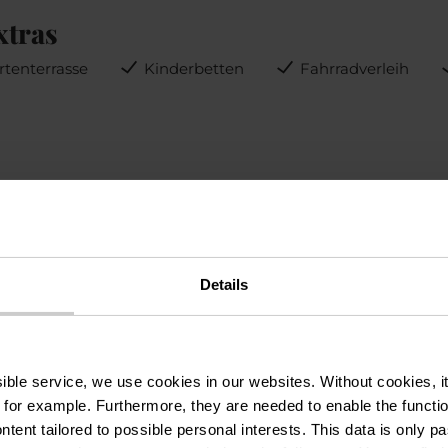
xtras
rtenterrasse
Kinderbetten
Fahrradverleih
Details
ssible service, we use cookies in our websites.
Without cookies, i
ationen
 for example.
Furthermore, they are needed to enable the function
ntent tailored to possible personal interests. This data is only