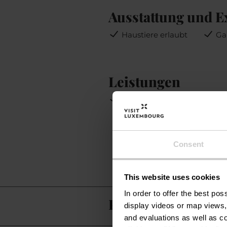
Ausstattung und E
Haustiere erlaubt
Ga
Leistungen
WiFi
Parking : gratis
Consent
This website uses cookies
In order to offer the best po
Praktische Inform
display videos or map views,
and evaluations as well as co