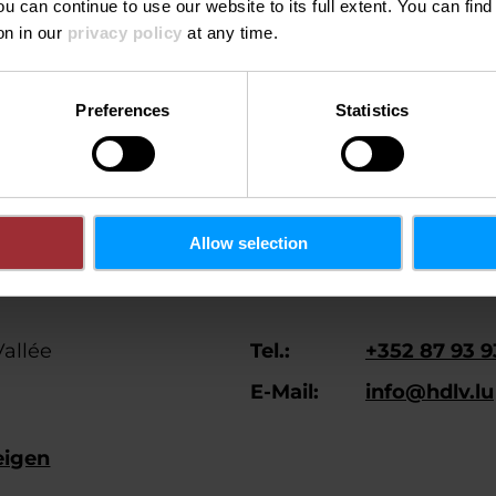
ou can continue to use our website to its full extent. You can fin
omie
on in our
privacy policy
at any time.
Preferences
Statistics
Allow selection
Vallée
Tel.:
+352 87 93 9
E-Mail:
info@hdlv.lu
eigen