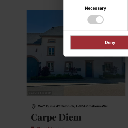
Consent
Necessary
Selection
De
Deny
©
Laura Massen
Wo? 13, rue d'Ettelbruck, L-9154 Grosbous-Wal
Carpe Diem