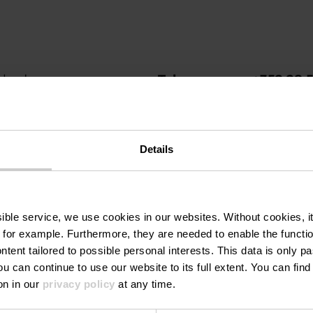
olard
Tel.:
+352 28 
Webseite:
https://
e
eigen
Details
tagram
ssible service, we use cookies in our websites.
Without cookies, i
 for example.
Furthermore, they are needed to enable the function
estaurants
ntent tailored to possible personal interests. This data is only
ou can continue to use our website to its full extent. You can fin
on in our
privacy policy
at any time.