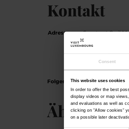
Kontakt
Adresse:
Specto et Cyril M
Route d'Arlon
L-8050 Bertrang
Auf Karte anz
Consent
facebook
ins
This website uses cookies
Folgen Sie uns auf
In order to offer the best po
display videos or map views,
Ähnliche R
and evaluations as well as co
clicking on "Allow cookies" y
on a possible later deactivati