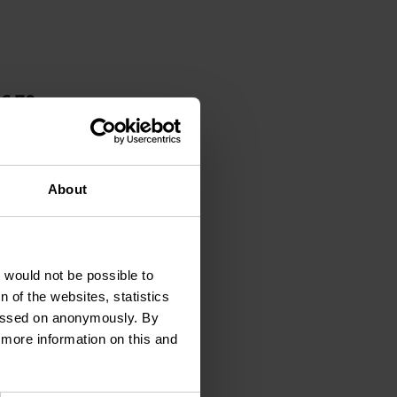
56 70
www.specto.lu/
About
t would not be possible to
 of the websites, statistics
 passed on anonymously. By
d more information on this and