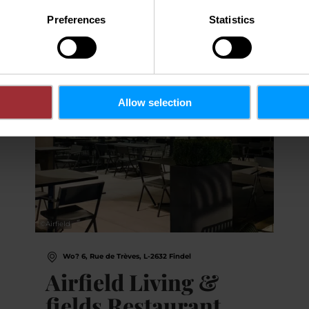
Preferences
Statistics
tails & Buchung
Details & B
Allow selection
©
Airfield
Wo? 6, Rue de Trèves, L-2632 Findel
Airfield Living &
fields Restaurant