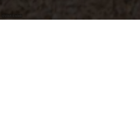
©
Visit Éislek
Die "Déck Lee" hat eine bewegte
Geschichte hinter sich. Dieser
beeindruckende Felsen diente 30
Eschdorfern am 25. Dezember 1944 als
Rückzugsort vor den tödlichen Kämpfen
zwischen dem deutschen Besatzer und
den amerikanischen Truppen. An die
Geschehenisse erinnert heute ein Schild.
Die "Déck Lee", die sich im Tal der Milbich
befindet, ist außerdem ein toller Ort zum
Picknicken. Am besten erreicht man sie
über den Wassersënneswee.