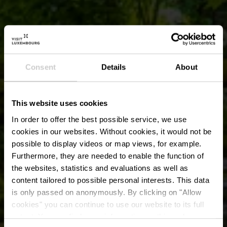
Consent
Details
About
This website uses cookies
In order to offer the best possible service, we use
cookies in our websites.
Without cookies, it would not be
possible to display videos or map views, for example.
Furthermore, they are needed to enable the function of
the websites, statistics and evaluations as well as
content tailored to possible personal interests. This data
is only passed on anonymously. By clicking on "Allow
Déck Lee Picknick-
cookies" you can continue to use our website to its full
extent. You can find more information on this and on a