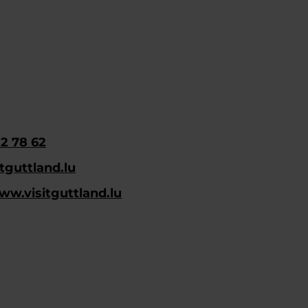
2 78 62
tguttland.lu
ww.visitguttland.lu