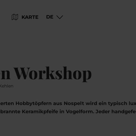
Zum
Zur
Zur
Zum
DE
KARTE
Hauptinhalt
Suche
Navigation
Footer
springen
springen
springen
springen
en Workshop
 Kehlen
rten Hobbytöpfern aus Nospelt wird ein typisch lux
ebrannte Keramikpfeife in Vogelform. Jeder handgefer