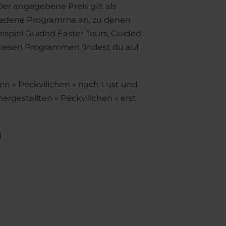
Der angegebene Preis gilt als
chiedene Programme an, zu denen
spiel Guided Easter Tours, Guided
 diesen Programmen findest du auf
en « Péckvillchen » nach Lust und
hergestellten « Péckvillchen » erst
)