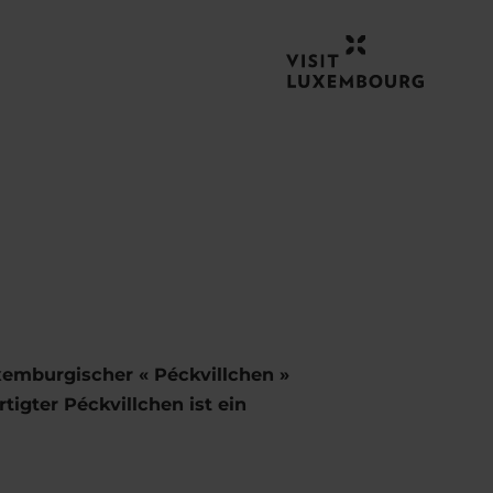
emburgischer « Péckvillchen »
tigter Péckvillchen ist ein