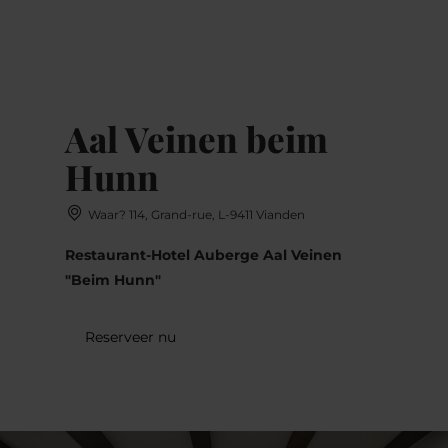
MENU
Go
Go
Go
Go
to
to
to
to
content
search
navi
footer
Aal Veinen beim
Hunn
Waar? 114, Grand-rue, L-9411 Vianden
Restaurant-Hotel Auberge Aal Veinen
"Beim Hunn"
Reserveer nu