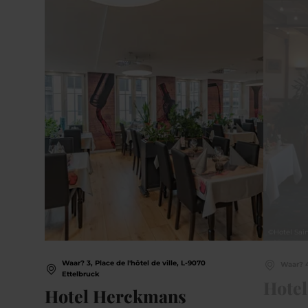
©
Hotel Sai
Waar? 3, Place de l'hôtel de ville, L-9070
Waar? 4
Ettelbruck
Hotel
Hotel Herckmans