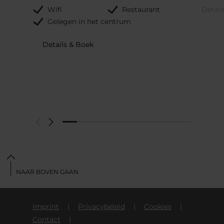
Wifi
Restaurant
Detail
Gelegen in het centrum
Details & Boek
NAAR BOVEN GAAN
Imprint
Privacybeleid
Cookies
Contact