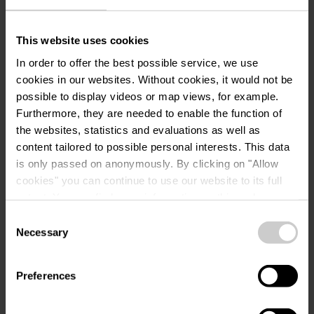
Contact
This website uses cookies
In order to offer the best possible service, we use
cookies in our websites.
Without cookies, it would not be
Hotel Auberge - Aal Veinen beim
Adres:
possible to display videos or map views, for example.
Hunn
Furthermore, they are needed to enable the function of
114, Grand-rue
the websites, statistics and evaluations as well as
L-9411 Vianden
content tailored to possible personal interests. This data
Op kaart tonen
is only passed on anonymously. By clicking on "Allow
cookies" you can continue to use our website to its full
extent. You can find more information on this and on a
Tel.:
+352 83 43 68
possible later deactivation in our
privacy policy
at any
Consent
e-mail:
aalveinen@beimhunn.lu
time.
Necessary
Selection
Homepage:
https://www.beimhunn.
lu
Preferences