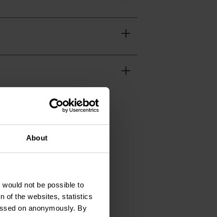
About
t would not be possible to
 of the websites, statistics
 passed on anonymously. By
 00 23