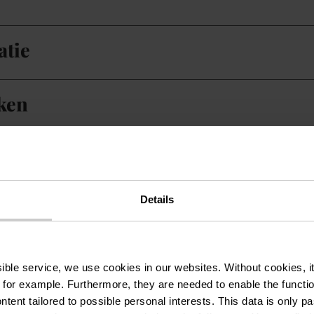
atie
ken
Details
ssible service, we use cookies in our websites.
Without cookies, i
 for example.
Furthermore, they are needed to enable the function
ntent tailored to possible personal interests. This data is only
Tel.:
+352 99