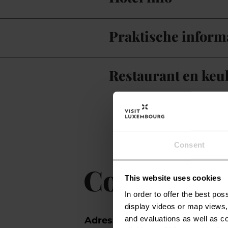
Praktische inform
Restaurant en keu
Consent
Contact
This website uses cookies
In order to offer the best po
display videos or map views,
and evaluations as well as co
Adres:
Hotel St Fiacre