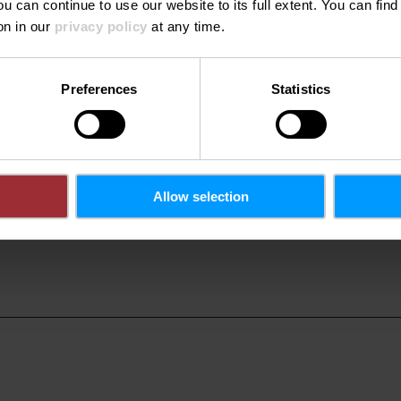
ou can continue to use our website to its full extent. You can fin
e-mail:
stfiacr
on in our
privacy policy
at any time.
Homepage:
https:
om
Preferences
Statistics
Allow selection