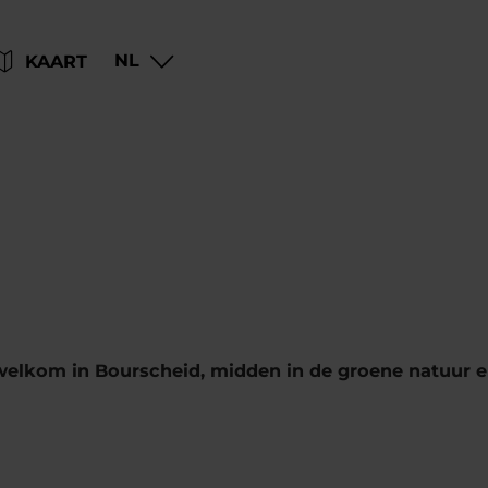
Go
Go
Go
Go
NL
KAART
to
to
to
to
content
search
navi
footer
 welkom in Bourscheid, midden in de groene natuur e