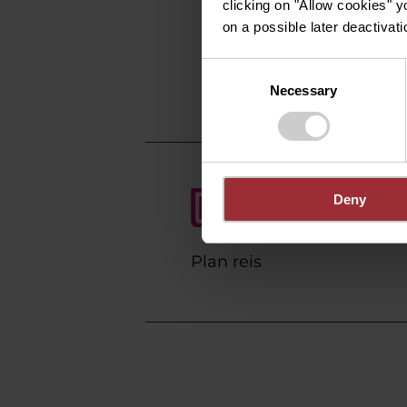
clicking on "Allow cookies" y
4, Groussgaass
on a possible later deactivati
L-9140 Bourscheid
Consent
Op kaart tonen
Necessary
Selection
Deny
Plan reis