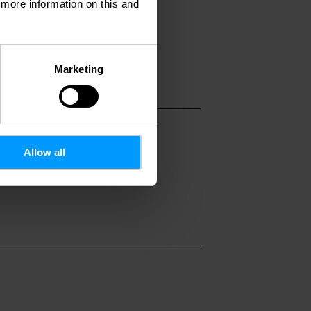
d more information on this and
e@pt.lu
//www.bourscheid.c
Marketing
Allow all