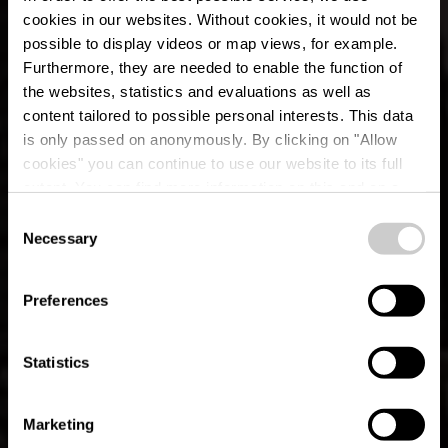
cookies in our websites.
Without cookies, it would not be
possible to display videos or map views, for example.
Furthermore, they are needed to enable the function of
the websites, statistics and evaluations as well as
content tailored to possible personal interests. This data
Klengen
is only passed on anonymously. By clicking on "Allow
"Randschelter
cookies" you can continue to use our website to its full
extent. You can find more information on this and on a
Bistro" MiRo
possible later deactivation in our
privacy policy
at any
Consent
time.
Necessary
Selection
Waar? 2, Maison, 8816 Rindschleiden
Preferences
Statistics
Marketing