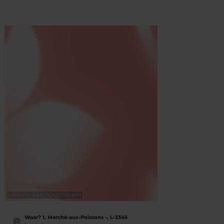
©
Banner web 1500x1080pxls
©
echo.lu
Waar? 1, Marché-aux-Poissons -, L-2345
Wa