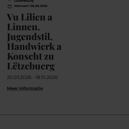
Luxembourg
L
Wanneer? 08.08.2026
Wa
Vu Lilien a
Pi
Linnen.
wa
Jugendstil,
Pipe
Handwierk a
Meer
Konscht zu
Lëtzebuerg
20.03.2026 - 18.10.2026
Meer informatie