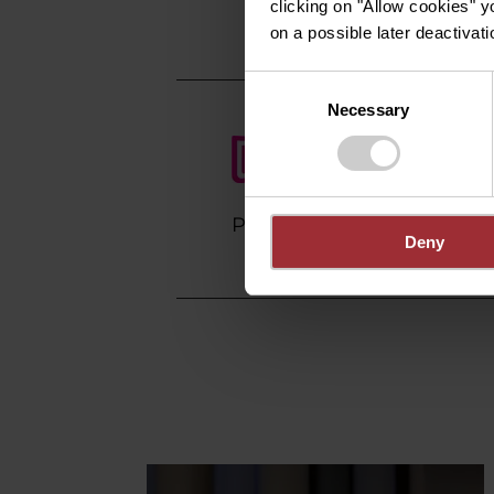
Op kaart tonen
clicking on "Allow cookies" y
on a possible later deactivati
Consent
Necessary
Selection
Plan reis
Deny