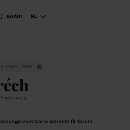
Go
Go
Go
Go
NL
KAART
to
to
to
to
content
search
navi
footer
26
10:00 - 18:00
réch
60 Luxembourg
chnunge vum Carlo Schmitz fir forum