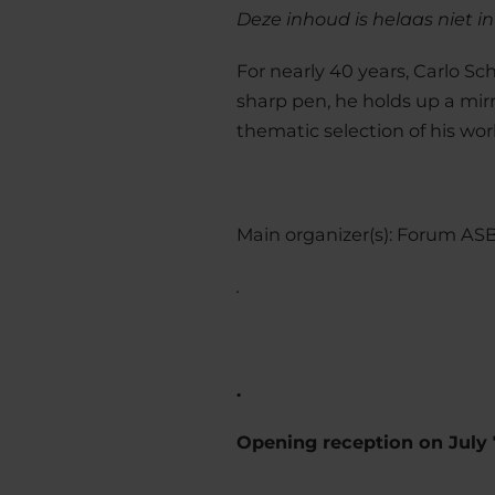
Deze inhoud is helaas niet i
For nearly 40 years, Carlo S
sharp pen, he holds up a mirr
thematic selection of his wor
Main organizer(s): Forum AS
.
.
Opening reception on July 7