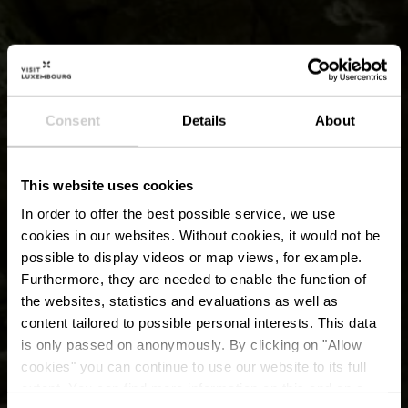
Consent
Details
About
This website uses cookies
In order to offer the best possible service, we use
cookies in our websites.
Without cookies, it would not be
possible to display videos or map views, for example.
Furthermore, they are needed to enable the function of
the websites, statistics and evaluations as well as
content tailored to possible personal interests. This data
is only passed on anonymously. By clicking on "Allow
Natura 2000-gebied
cookies" you can continue to use our website to its full
extent. You can find more information on this and on a