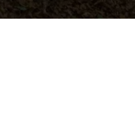
Natura 2000-gebied - Witte Ernz
Tussen Fischbach en Ermsdorf ligt het 2.014
hectare grote beschermde natuurgebied
"Vallée de l’Ernz Blanche" met veel flora en
fauna. Het gebied van de Witte Ernz omvat
bosgebieden, maar ook landbouwgebieden,
bijvoorbeeld ten noorden van Medernach.
Dit gebied heeft ook als kenmerk de
zandstenen rotsformaties. Het gebied strekt
zich uit over diepe valleien die ontstaan zijn