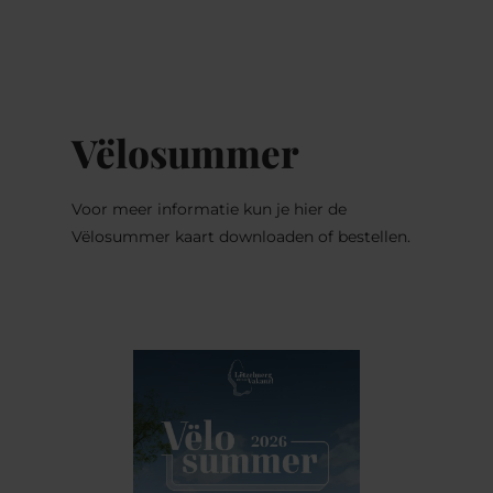
MENU
Go
Go
Go
Go
to
to
to
to
content
search
navi
footer
Vëlosummer
Voor meer informatie kun je hier de
Vëlosummer kaart downloaden of bestellen.