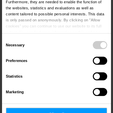
Furthermore, they are needed to enable the function of
Adresachtervoegsel (bijv. bedrijfsnaam)
the websites, statistics and evaluations as well as
content tailored to possible personal interests. This data
is only passed on anonymously. By clicking on "Allow
Straat
*
cookies" you can continue to use our website to its full
extent. You can find more information on this and on a
possible later deactivation in our
privacy policy
at any
Consent
Huisnummer
*
time.
Necessary
Selection
Preferences
Postcode
*
Statistics
Stad
*
Marketing
Land
*