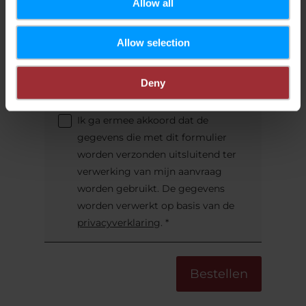
Allow all
Ander land (als dit niet in de lijst staat)
Allow selection
Email
Deny
Ik ga ermee akkoord dat de
gegevens die met dit formulier
worden verzonden uitsluitend ter
verwerking van mijn aanvraag
worden gebruikt. De gegevens
worden verwerkt op basis van de
privacyverklaring
.
*
Bestellen