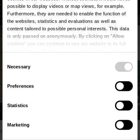
possible to display videos or map views, for example.
Furthermore, they are needed to enable the function of
the websites, statistics and evaluations as well as
©
Pancake! Photographie
content tailored to possible personal interests. This data
is only passed on anonymously. By clicking on "Allow
cookies" you can continue to use our website to its full
extent. You can find more information on this and on a
possible later deactivation in our
privacy policy
at any
Consent
time.
Necessary
Selection
Preferences
Statistics
Alle foto's tonen
©
Pancake! Photographie
Om deze video van derden te bekijken, moet je de
Marketing
cookies accepteren.