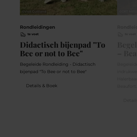
©
Visit Guttland
©
ORT MPS
Rondleidingen
Rondlei
te voet
te voet
Didactisch bijenpad "To
Begel
Bee or not to Bee"
– Bea
Begeleide Rondleiding - Didactisch
Begeleid
bijenpad "To Bee or not to Bee"
indrukwe
Halerbaa
Details & Boek
Beaufort
Detail