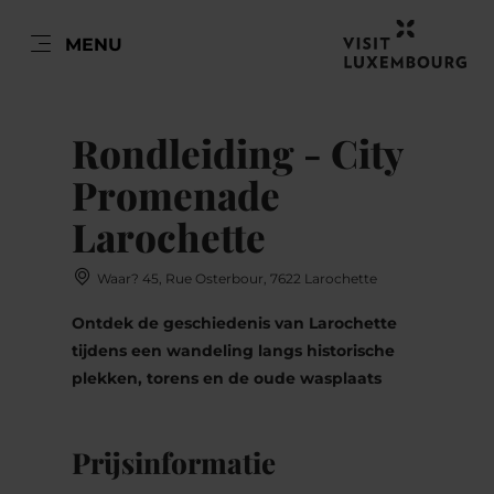
NL
MENU
Go
Go
Go
Go
to
to
to
to
DATUM AUSWÄHLEN
content
search
navi
footer
Rondleiding - City
Promenade
Larochette
ma
di
wo
do
vr
za
zo
Waar? 45, Rue Osterbour, 7622 Larochette
27
28
29
30
31
1
2
Ontdek de geschiedenis van Larochette
3
4
5
6
7
8
9
tijdens een wandeling langs historische
plekken, torens en de oude wasplaats
10
11
12
13
14
15
16
17
18
19
20
21
22
23
Prijsinformatie
24
25
26
27
28
29
30