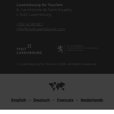
Luxembourg for Tourism
6, rue Antoine de Saint-Exupéry
L-1432 Luxembourg
+352 42 82 82 1
info@visitluxembourg.com
© Luxembourg for Tourism 2026. All Rights reserved.
English
Deutsch
Français
Nederlands