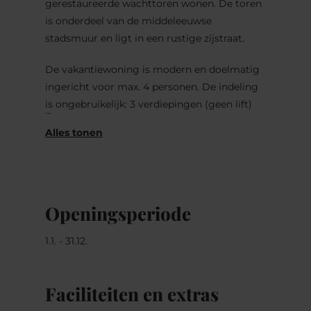
gerestaureerde wachttoren wonen. De toren
is onderdeel van de middeleeuwse
stadsmuur en ligt in een rustige zijstraat.
De vakantiewoning is modern en doelmatig
ingericht voor max. 4 personen. De indeling
is ongebruikelijk: 3 verdiepingen (geen lift)
en gedeeltelijk met halfronde kamers. De
bovenste verdieping biedt uitzicht op de
oude stadskern. Er is parkeergelegenheid in
de naaste omgeving en overdag moet voor
sommige parkeerplaatsen betaald worden.
Openingsperiode
De wachttoren ligt direct aan de historische
stadsrondwandeling en is slechts 400 meter
1.1. - 31.12.
verwijdert van het stads- en winkelcentrum.
Vele mogelijkheden tot ontspanning;
Faciliteiten en extras
voetgangersgebied, natuur- en wijnberg-
leerpad, wandelwegen, fietspaden, Rentabike,