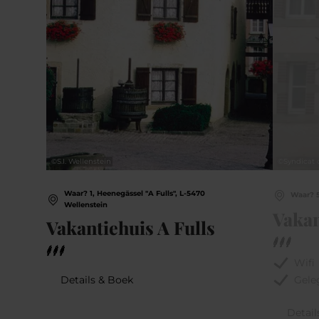
©
S.I. Wellenstein
©
Syndicat 
Waar? 1, Heenegässel "A Fulls", L-5470
Waar? 5
Wellenstein
Vaka
Vakantiehuis A Fulls
Wifi
Details & Boek
Gele
Detail