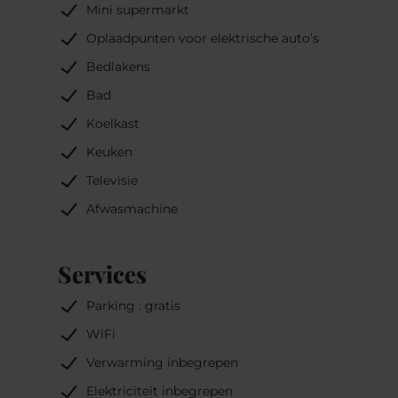
Mini supermarkt
restaurants, bootsvaarten, sluizen, vissen,
Oplaadpunten voor elektrische auto’s
wijnkelders, ...
Bedlakens
De vakantiewoning heeft een 220-V-
Bad
stroomaansluiting, verwarming, TV, warm-
Koelkast
en koud water, woonkamer, een slaapkamer,
badkamer met douche en WC. Keuken met
Keuken
koelkast, servies en bestek.
Televisie
Afwasmachine
Beddengoed is aanwezig. Schoonmaak: 50 €.
Buiten het hoogseizoen is het mogelijk de
Services
woning per weekend, midweek of maand te
huren.
Parking : gratis
WiFi
Toegang : via parking rue Kummert
(tegenover het kerkhof)
Verwarming inbegrepen
Elektriciteit inbegrepen
Borg : 200 euro (alleen contant)