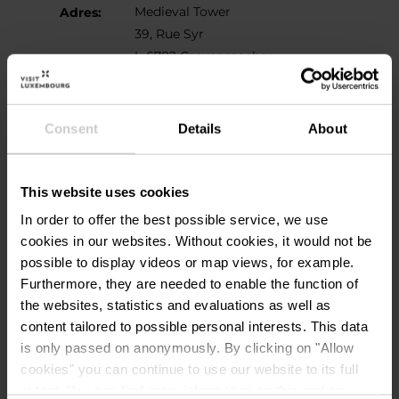
Medieval Tower
Adres:
39, Rue Syr
L-6782 Grevenmacher
Op kaart tonen
Consent
Details
About
Tel.:
+352 75 82 75
e-mail:
info@visitmaacher.lu
This website uses cookies
Homepage:
https://visitmaacher.lu/f
In order to offer the best possible service, we use
r/
cookies in our websites.
Without cookies, it would not be
possible to display videos or map views, for example.
Furthermore, they are needed to enable the function of
the websites, statistics and evaluations as well as
content tailored to possible personal interests. This data
is only passed on anonymously. By clicking on "Allow
cookies" you can continue to use our website to its full
extent. You can find more information on this and on a