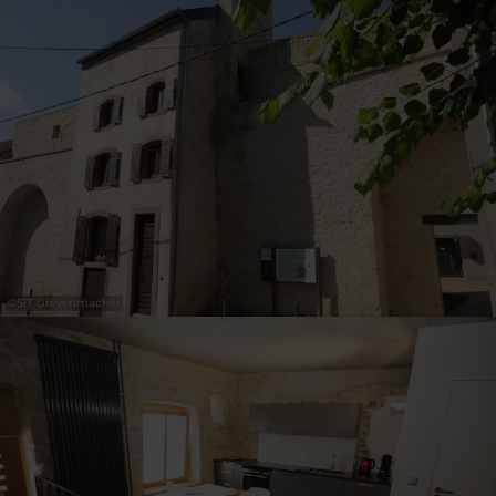
31
1
2
3
4
5
6
Nemen
©
SIT Grevenmacher