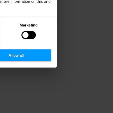
d more information on this and
 47 37
otel-leplacedarme
Marketing
www.hotel-leplaced
com
Allow all