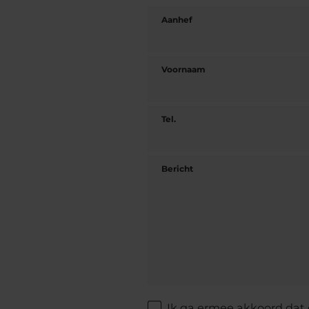
Aanhef
Voornaam
Tel.
Bericht
Ik ga ermee akkoord dat 