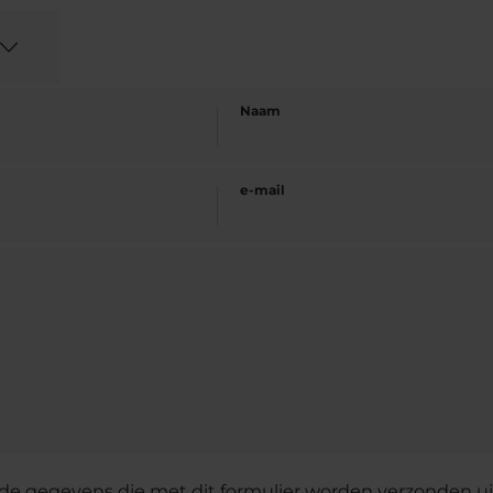
Naam
e-mail
de gegevens die met dit formulier worden verzonden uit