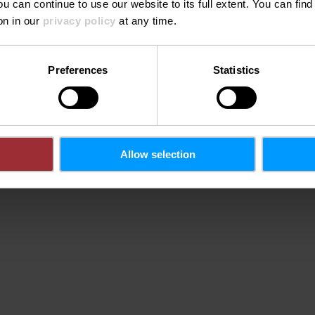
ou can continue to use our website to its full extent. You can fin
on in our
privacy policy
at any time.
mes - Relais &
Tel.:
+352 27
e-mail:
info@h
Preferences
Statistics
s.com
Homepage:
http://
armes.
Allow selection