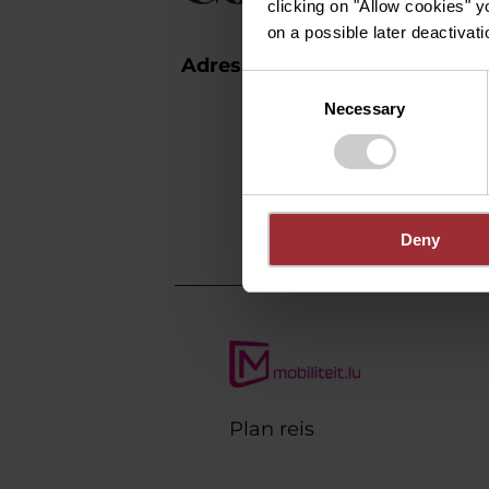
clicking on "Allow cookies" y
on a possible later deactivati
Adres:
Hotel Le Place d'Ar
Consent
Châteaux
Necessary
Selection
18, Place d'Armes
L-1136 Luxembourg
Op kaart tonen
Deny
Plan reis