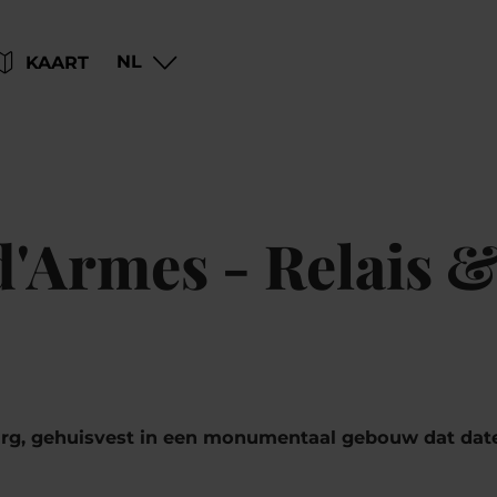
Go
Go
Go
Go
NL
KAART
to
to
to
to
content
search
navi
footer
d'Armes - Relais 
rg, gehuisvest in een monumentaal gebouw dat datee