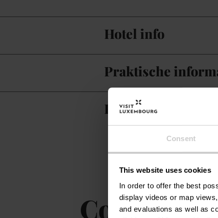
Hotel info
Praktische inform
Restaurant en keu
Consent
This website uses cookies
In order to offer the best po
Contact
display videos or map views,
and evaluations as well as co