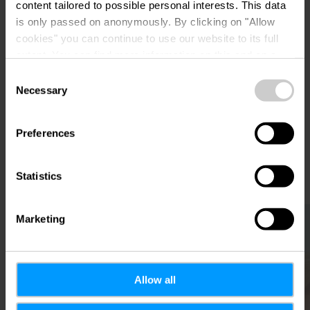
content tailored to possible personal interests. This data
is only passed on anonymously. By clicking on "Allow
cookies" you can continue to use our website to its full
extent. You can find more information on this and on a
possible later deactivation in our
privacy policy
at any
Consent
time.
Necessary
Selection
Plan reis
Preferences
Statistics
Meer informatie
Marketing
Allow all