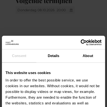
Volgende termijnen
Donderdag 08.10.2026
20:00
En savoir plus
Locatie
Consent
Details
About
Aalt Stadhaus
Adres:
38, Avenue Charlotte
This website uses cookies
L-4530 Differdange
Op kaart tonen
In order to offer the best possible service, we use
cookies in our websites.
Without cookies, it would not be
possible to display videos or map views, for example.
Tel.:
00352587711900
Furthermore, they are needed to enable the function of
the websites, statistics and evaluations as well as