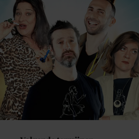
autres pour notre plus grand plaisir… Mais
lorsqu’ils vont apprendre que le mort n’est
pas tout à fait mort et qu’il est encore
possible de le sauver grâce à l’argent qu’ils
ont gagné, ils vont devoir trancher !
Finalement, qui sera le jambon ?
Informations
supplémentaires
-
De:
Rémi Deval
-
Mise en scène:
Luq Hamett
-
Avec:
Les Décaféinés (Rémi Deval &
Clément Parmentier), Gwenola De
©
echo.lu
Luze, Virginie Caloone
-
Production:
Ça se joue en accord
avec le Théâtre Edgar