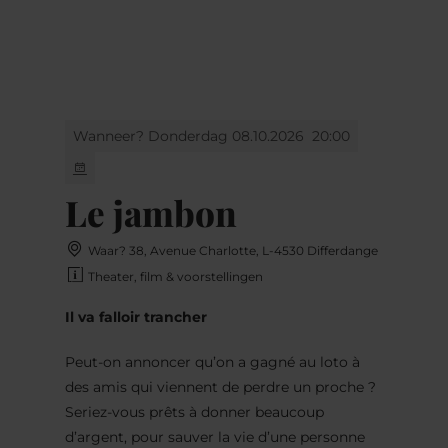
MENU
Go
Go
Go
Go
to
to
to
to
content
search
navi
footer
Wanneer? Donderdag 08.10.2026
20:00
Le jambon
Waar? 38, Avenue Charlotte, L-4530 Differdange
Theater, film & voorstellingen
Il va falloir trancher
Peut-on annoncer qu’on a gagné au loto à
des amis qui viennent de perdre un proche ?
Seriez-vous prêts à donner beaucoup
d’argent, pour sauver la vie d’une personne