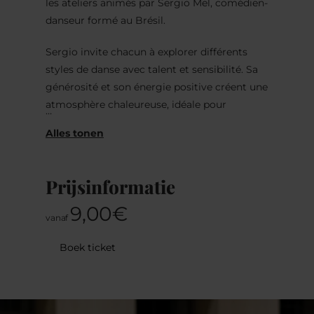
les ateliers animés par Sergio Mel, comédien-
danseur formé au Brésil.
Sergio invite chacun à explorer différents
styles de danse avec talent et sensibilité. Sa
générosité et son énergie positive créent une
atmosphère chaleureuse, idéale pour
apprendre, se dépasser et prendre confiance.
Ouverts à tous les niveaux, ces cours
s’adressent aussi bien aux débutants qu’aux
Prijsinformatie
danseurs confirmés. Ils offrent un espace
pour découvrir et exprimer ses émotions à
9,00€
vanaf
travers le mouvement, que ce soit dans les
danses de salon ou dans le forró, cette danse
Boek ticket
de couple brésilienne à la fois accessible et
joyeuse.
Au cœur de chaque pas réside une émotion,