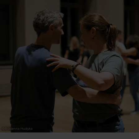
une envie de partage. La danse est avant tout
une célébration. Alors, laissez-vous porter… et
dansez !
Informations
additionnelles
Les autres dates:
- 29.09.26
- 06.10.26
- 13.10.26
- 20.10.26
- 27.10.26
©
© Joanna Hudyka
En savoir plus