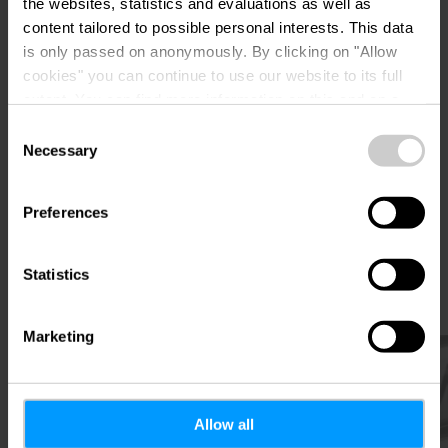
the websites, statistics and evaluations as well as
content tailored to possible personal interests. This data
is only passed on anonymously. By clicking on "Allow
cookies" you can continue to use our website to its full
extent. You can find more information on this and on a
possible later deactivation in our
privacy policy
at any
Consent
time.
Necessary
Selection
Plan reis
Preferences
Statistics
Marketing
Meer informatie
Allow all