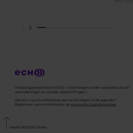
Meer inf
Inhoud geleverd door ECHO - Inlichtingen onder voorbehoud van
veranderingen en zonder verplichtingen !
Wenst U uw manifestaties aan te kondigen in de agenda ?
Registreer uw manifestaties op
www.echo.lu/en/organiser
.
NAAR BOVEN GAAN