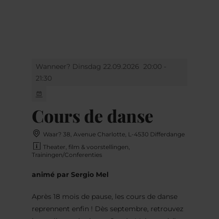
MENU
Go
Go
Go
Go
to
to
to
to
content
search
navi
footer
Wanneer? Dinsdag 22.09.2026
20:00 -
21:30
Cours de danse
Waar? 38, Avenue Charlotte, L-4530 Differdange
Theater, film & voorstellingen,
Trainingen/Conferenties
animé par Sergio Mel
Après 18 mois de pause, les cours de danse
reprennent enfin ! Dès septembre, retrouvez