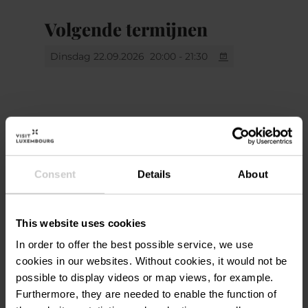
Volgende termijnen
Dinsdag 22.09.2026
20:00 - 21:30
Locatie
Consent
Details
About
Aalt Stadhaus
Adres:
38, Avenue Charlotte
This website uses cookies
L-4530 Differdange
In order to offer the best possible service, we use
Op kaart tonen
cookies in our websites.
Without cookies, it would not be
possible to display videos or map views, for example.
Furthermore, they are needed to enable the function of
Tel.:
00352587711900