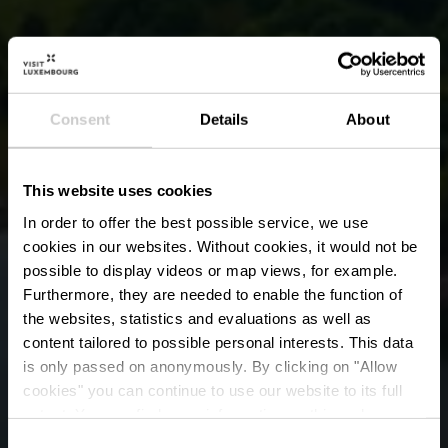
Consent
Details
About
This website uses cookies
In order to offer the best possible service, we use
cookies in our websites.
Without cookies, it would not be
possible to display videos or map views, for example.
Furthermore, they are needed to enable the function of
the websites, statistics and evaluations as well as
content tailored to possible personal interests. This data
is only passed on anonymously. By clicking on "Allow
Natuurpark van de
cookies" you can continue to use our website to its full
extent. You can find more information on this and on a
Boven-Sûre
possible later deactivation in our
privacy policy
at any
Consent