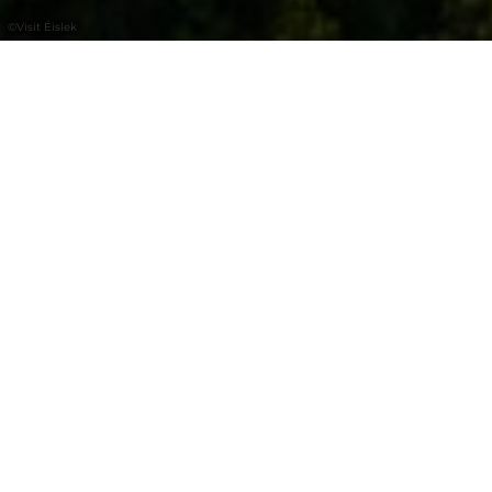
©
Visit Éislek
De Waterregio van Luxemburg
Het Natuurpark van de Boven-Sûre bevindt
zich in het noordwesten van Luxemburg. Het
park is 230 vierkante kilometer groot en
omvat zes gemeenten met in totaal ruim
15.500 inwoners.
In het hart van het park ligt een stuwmeer
dat 70% van de Luxemburgse bevolking van
drinkwater voorziet. Het meer van de Boven-
Sûre trekt het hele jaar door natuur- en
watersportliefhebbers aan.
Talrijke wandelpaden en themawandelingen