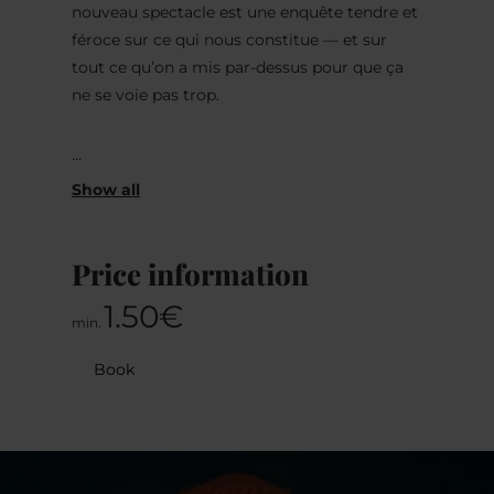
nouveau spectacle est une enquête tendre et
féroce sur ce qui nous constitue — et sur
tout ce qu’on a mis par-dessus pour que ça
ne se voie pas trop.
Après le succès de son précédent spectacle
Exister: Définition
.
, qui s’est joué à guichet
fermé dans toute la France et la Suisse, Yann
Price information
Marguet revient avec un nouveau spectacle.
Vous pouvez retrouver ses chroniques
1.50€
min.
chaque semaine sur France Inter et
Quotidien.
Book