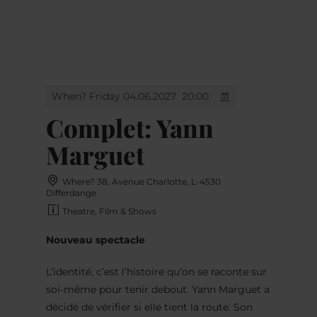
MENU
Go
Go
Go
Go
to
to
to
to
content
search
navi
footer
When? Friday 04.06.2027
20:00
Complet: Yann
Marguet
Where? 38, Avenue Charlotte, L-4530
Differdange
Theatre, Film & Shows
Nouveau spectacle
L’identité, c’est l’histoire qu’on se raconte sur
soi-même pour tenir debout. Yann Marguet a
décidé de vérifier si elle tient la route. Son