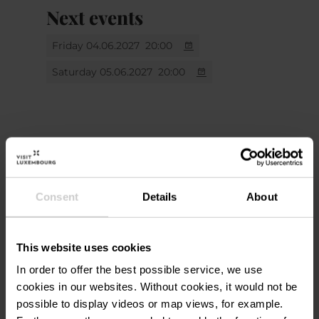
Next events
Friday 04.06.2027
20:00
Saturday 05.06.2027
20:00
Location
Consent
Details
About
Aalt Stadhaus
Address:
38, Avenue Charlotte
This website uses cookies
L-4530 Differdange
In order to offer the best possible service, we use
Show on map
cookies in our websites.
Without cookies, it would not be
possible to display videos or map views, for example.