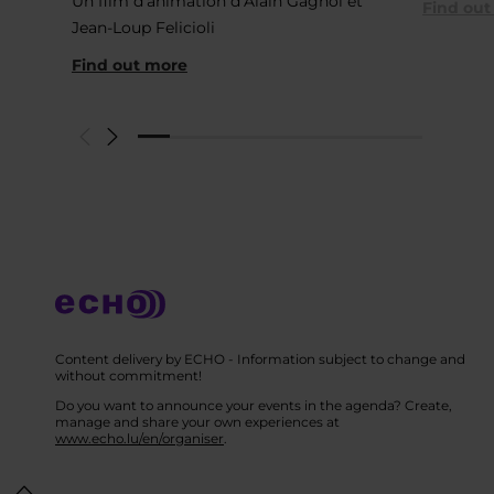
Un film d’animation d’Alain Gagnol et
Find out
Jean-Loup Felicioli
Find out more
Content delivery by ECHO - Information subject to change and
without commitment!
Do you want to announce your events in the agenda? Create,
manage and share your own experiences at
www.echo.lu/en/organiser
.