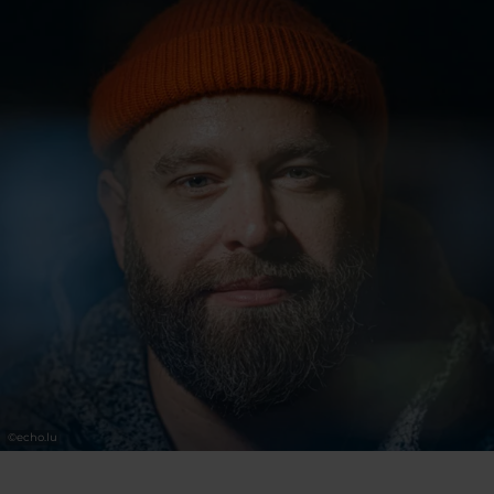
En savoir plus
.
©
echo.lu