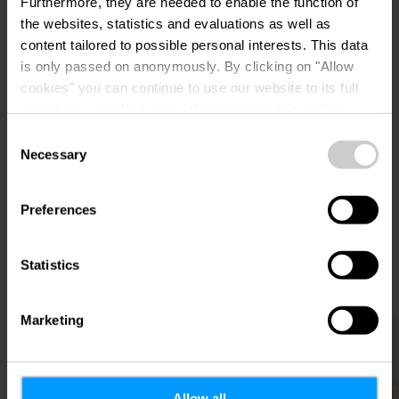
Phone:
00352587711900
Furthermore, they are needed to enable the function of
the websites, statistics and evaluations as well as
content tailored to possible personal interests. This data
is only passed on anonymously. By clicking on "Allow
cookies" you can continue to use our website to its full
extent. You can find more information on this and on a
possible later deactivation in our
privacy policy
at any
Consent
time.
Necessary
Selection
Plan your journey
Preferences
Statistics
Marketing
Find out more
Allow all