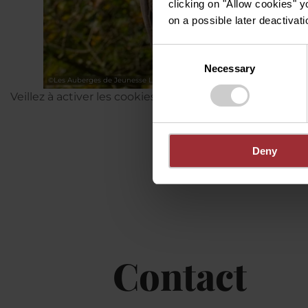
clicking on "Allow cookies" y
on a possible later deactivati
Consent
Necessary
Selection
©
Les Auberges de Jeunesse Luxembourgeoises asbl.
Veillez à activer les cookies au cas où vous ne verriez 
Deny
Contact