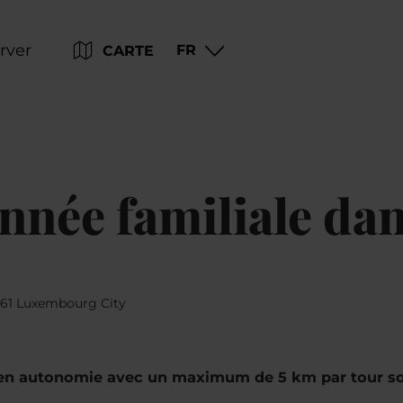
Go
Go
Go
Go
rver
FR
CARTE
to
to
to
to
content
search
navi
footer
née familiale dan
2261 Luxembourg City
 en autonomie avec un maximum de 5 km par tour so