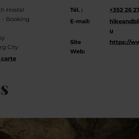
h Hostel
Tél. :
+352 26 2
l. - Booking
E-mail:
hikeandbi
u
sy
Site
https://w
rg City
Web:
 carte
es