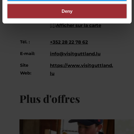
Guttland
150, B.P.
Deny
L-7502 Mersch
Afficher sur la carte
Tél. :
+352 28 22 78 62
E-mail:
info@visitguttland.lu
Site
https://www.visitguttland.
Web:
lu
Plus d'offres