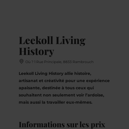
MENU
Go
Go
Go
Go
to
to
to
to
content
search
navi
footer
Leekoll Living
History
Où ? 1 Rue Principale, 8833 Rambrouch
Leekoll Living History allie histoire,
artisanat et créativité pour une expérience
apaisante, destinée à tous ceux qui
souhaitent non seulement voir l’ardoise,
mais aussi la travailler eux-mêmes.
Informations sur les prix