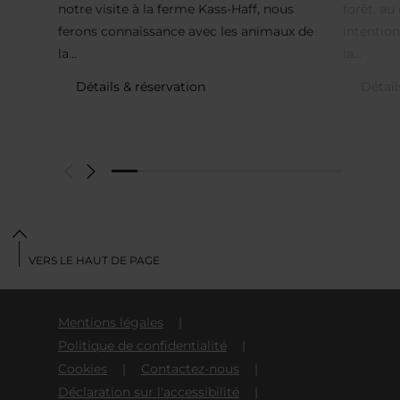
notre visite à la ferme Kass-Haff, nous
forêt, au
ferons connaissance avec les animaux de
intentio
la…
la…
Détails & réservation
Détail
VERS LE HAUT DE PAGE
Mentions légales
Politique de confidentialité
Cookies
Contactez-nous
Déclaration sur l'accessibilité