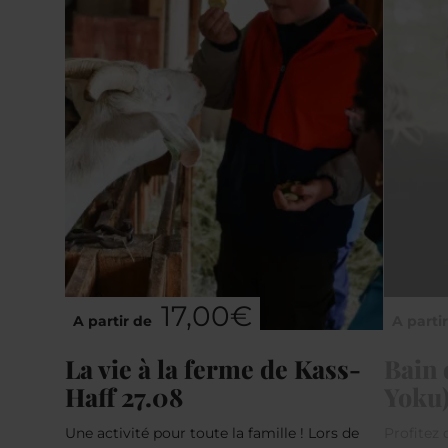
17,00€
A partir de
A parti
La vie à la ferme de Kass-
Bain 
Haff 27.08
Yoku)
Une activité pour toute la famille ! Lors de
Profitez 