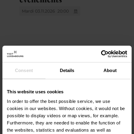
dément pas : ils comptent désormais des
millions d’abonnés. La plupart de leurs fans
Mardi 03.11.2026
20:00
viennent bien sûr de Suède, mais aussi
d’Allemagne, des États-Unis, du Japon et de
France.
.
Lieu
Consent
Details
About
Peter Vidmark, Tomas Vidmark, Sebastian
TRIFOLION Echternach
Adresse:
Åkesson, Adam Stenlund et Michael Åberg
2, Porte St. Willlibrord
forment ensemble
DAD HARMONY
et sont
L-6486 Echternach
This website uses cookies
ravis de l’accueil réservé par leurs fans en
Afficher sur la carte
Europe. C’est la raison pour laquelle
DAD
In order to offer the best possible service, we use
HARMONY
sera de retour en novembre 2026.
cookies in our websites.
Without cookies, it would not be
Au total, ils donneront 11 concerts en
possible to display videos or map views, for example.
Furthermore, they are needed to enable the function of
Allemagne, en Autriche, au Luxembourg et
the websites, statistics and evaluations as well as
aux Pays-Bas. Les musiciens invitent leurs