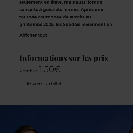
seulement en ligne, mais aussi lors de
concerts à guichets fermés. Après une
tournée couronnée de succès au
printemps 2025, les Suédois reviennent en
Europe en novembre 2026 pour donner
des concerts en Allemagne, en Autriche,
au Luxembourg et aux Pays-Bas.
Informations sur les prix
1,50€
A partir de
Tout a commencé lors d’un enterrement de
vie de garçon, lorsque les cinq membres
Réserver un billet
de
DAD HARMONY
se sont filmés en train de
chanter dans un jacuzzi. La vidéo a été mise
en ligne sur TikTok et a été visionnée des
millions de fois en un rien de temps.