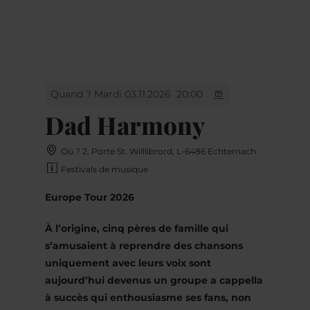
MENU
Go
Go
Go
Go
to
to
to
to
content
search
navi
footer
Quand ? Mardi 03.11.2026
20:00
Dad Harmony
Où ? 2, Porte St. Willlibrord, L-6486 Echternach
Festivals de musique
Europe Tour 2026
À l’origine, cinq pères de famille qui
s’amusaient à reprendre des chansons
uniquement avec leurs voix sont
aujourd’hui devenus un groupe a cappella
à succès qui enthousiasme ses fans, non