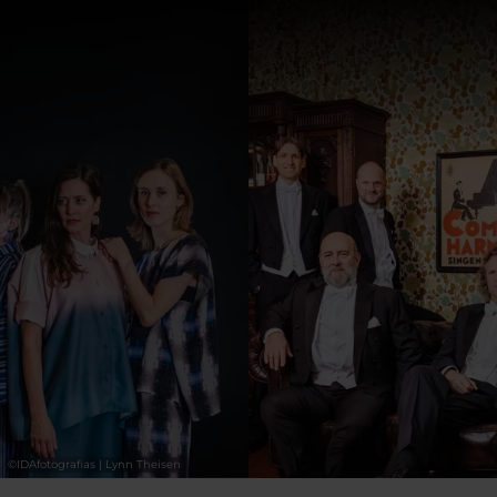
scénique du même nom, mêlant texte,
musique et art visuel.
Musicalement, Vaplan évolue au‑delà des
frontières de genre, entre pop, musique
contemporaine, jazz et punk. Sa marque de
fabrique demeure le bilinguisme : les textes
sont en allemand, les chansons en romanche.
Nektarmond 37 n’est pas tant un projet qu’un
univers cohérent, pensé dans sa continuité.
.
©
IDAfotografias | Lynn Theisen