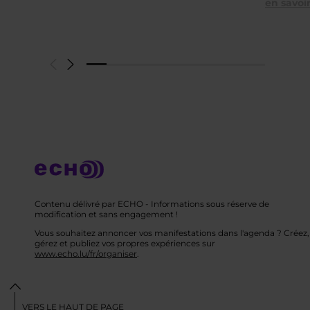
en savoir
Contenu délivré par ECHO - Informations sous réserve de
modification et sans engagement !
Vous souhaitez annoncer vos manifestations dans l'agenda ? Créez,
gérez et publiez vos propres expériences sur
www.echo.lu/fr/organiser
.
VERS LE HAUT DE PAGE