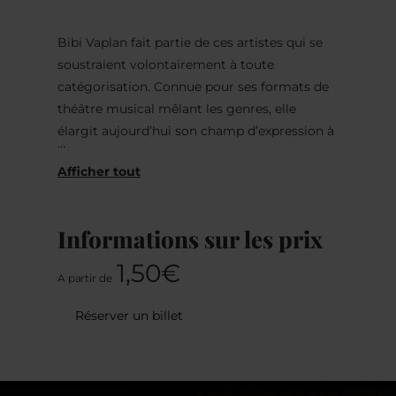
Bibi Vaplan fait partie de ces artistes qui se
soustraient volontairement à toute
catégorisation. Connue pour ses formats de
théâtre musical mêlant les genres, elle
élargit aujourd’hui son champ d’expression à
la littérature.
.
Informations sur les prix
1,50€
Avec Nektarmond 37, Vaplan publie sa
A partir de
première nouvelle : une œuvre poétique et
Réserver un billet
singulière qui déploie un univers lunaire à la
fois magique et absurde, interrogeant la
solitude, le temps et la quête de sens. En
parallèle à cette parution naît un programme