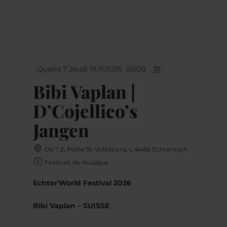
MENU
Go
Go
Go
Go
to
to
to
to
content
search
navi
footer
Quand ? Jeudi 19.11.2026
20:00
Bibi Vaplan |
D’Cojellico’s
Jangen
Où ? 2, Porte St. Willlibrord, L-6486 Echternach
Festivals de musique
Echter'World Festival 2026
Bibi Vaplan – SUISSE