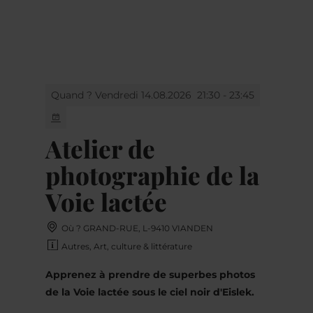
MENU
Go
Go
Go
Go
to
to
to
to
content
search
navi
footer
Quand ? Vendredi 14.08.2026
21:30 - 23:45
Atelier de
photographie de la
Voie lactée
Où ? GRAND-RUE, L-9410 VIANDEN
Autres, Art, culture & littérature
Apprenez à prendre de superbes photos
de la Voie lactée sous le ciel noir d'Eislek.