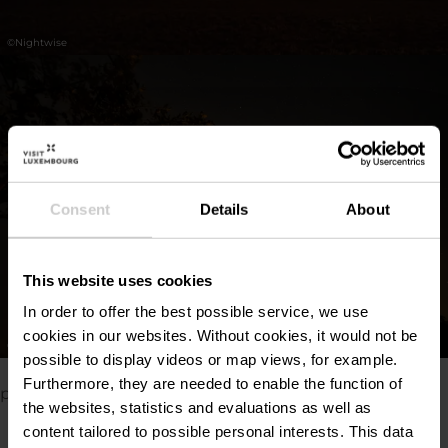
©
Nightwise
Consent
Details
About
This website uses cookies
In order to offer the best possible service, we use
cookies in our websites.
Without cookies, it would not be
©
Nightwise
possible to display videos or map views, for example.
Veillez à activer les cookies au cas où vous ne verriez
Furthermore, they are needed to enable the function of
pas ce contenu.
the websites, statistics and evaluations as well as
content tailored to possible personal interests. This data
Modifier les paramètres des cookies