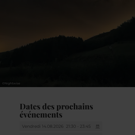
Cet atelier est idéal pour les photographes de
tous niveaux, des débutants aux confirmés,
les amoureux de la nature et tous ceux qui
souhaitent s'initier à l'astrophotographie
nocturne. Si vous possédez un appareil
photo, une passion pour le ciel nocturne et la
curiosité d'apprendre, cet atelier est fait pour
vous.
©
Nightwise
Dates des prochains
événements
Vendredi 14.08.2026
21:30 - 23:45