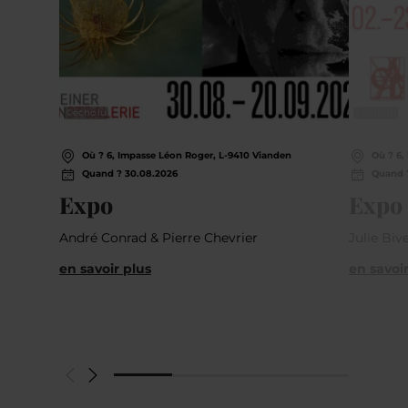
©
echo.lu
©
echo.lu
Où ? 6, Impasse Léon Roger, L-9410 Vianden
Où ? 6,
Quand ? 30.08.2026
Quand 
Expo
Expo
André Conrad & Pierre Chevrier
Julie Biv
en savoir plus
en savoir