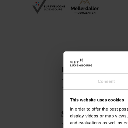
Equipements et ex
Jardin / Parc
Balcon /
Consent
Machine à laver
This website uses cookies
In order to offer the best po
Services
display videos or map views,
and evaluations as well as co
WiFi
Chauffage incl