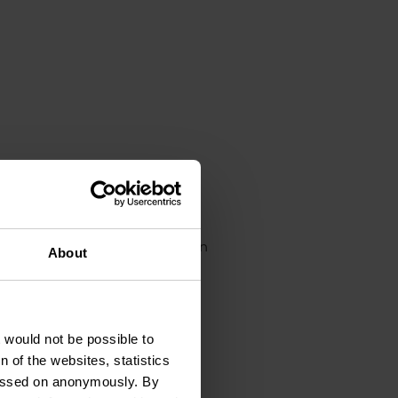
Terrain de jeux
Télévision
About
t would not be possible to
 of the websites, statistics
 passed on anonymously. By