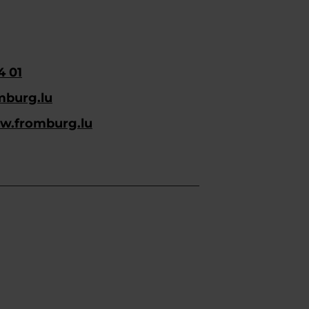
4 01
mburg.lu
ww.fromburg.lu