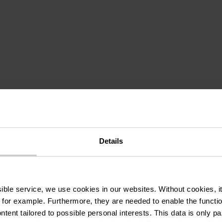
tras
 terrasse
Salle de jeux
Salle de réunion
Details
ssible service, we use cookies in our websites.
Without cookies, i
 for example.
Furthermore, they are needed to enable the function
ntent tailored to possible personal interests. This data is only
us
Électricité incluse