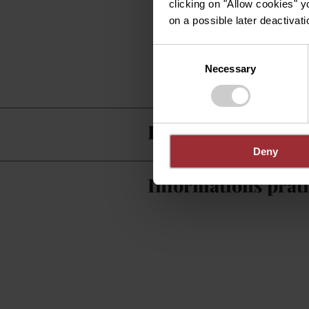
clicking on "Allow cookies" y
on a possible later deactivati
Consent
Necessary
Selection
Infos Auberges de
Deny
Informations prat