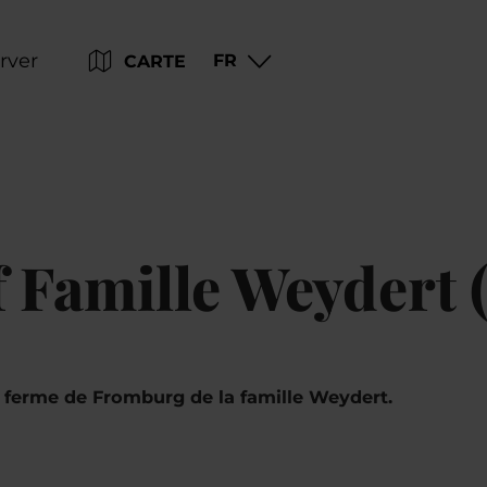
Go
Go
Go
Go
rver
FR
CARTE
to
to
to
to
content
search
navi
footer
Famille Weydert 
la ferme de Fromburg de la famille Weydert.