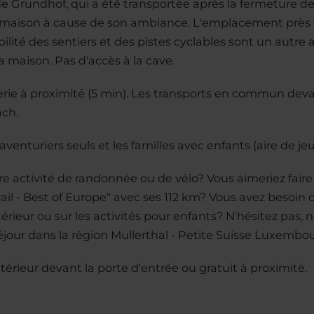
 de Grundhof, qui a été transportée après la fermeture d
 la maison à cause de son ambiance. L'emplacement près
ibilité des sentiers et des pistes cyclables sont un autre
 maison. Pas d'accès à la cave.
rie à proximité (5 min). Les transports en commun deva
ach.
aventuriers seuls et les familles avec enfants (aire de je
re activité de randonnée ou de vélo? Vous aimeriez faire
Trail - Best of Europe" avec ses 112 km? Vous avez besoin
térieur ou sur les activités pour enfants? N'hésitez pas,
séjour dans la région Mullerthal - Petite Suisse Luxembo
érieur devant la porte d'entrée ou gratuit à proximité.