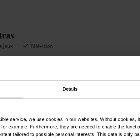
tras
e jeux
Télévision
us
Électricité incluse
Details
ssible service, we use cookies in our websites.
Without cookies, i
 for example.
Furthermore, they are needed to enable the function
ntent tailored to possible personal interests. This data is only