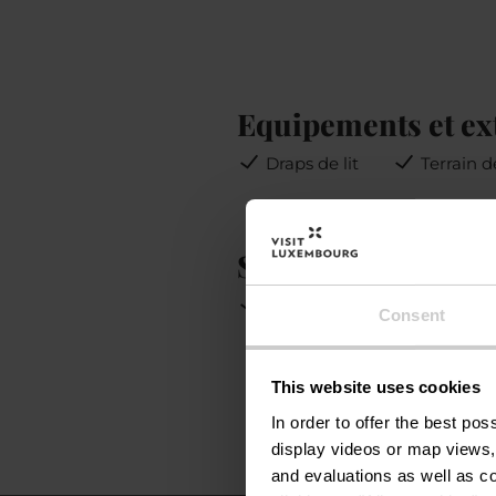
Equipements et ex
Draps de lit
Terrain d
Services
WiFi
Chauffage incl
Consent
This website uses cookies
In order to offer the best po
display videos or map views,
and evaluations as well as co