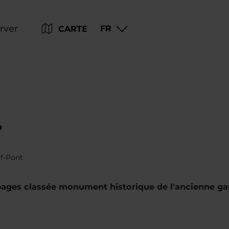
Go
Go
Go
Go
rver
FR
CARTE
to
to
to
to
content
search
navi
footer
rf-Pont
bages classée monument historique de l'ancienne gar