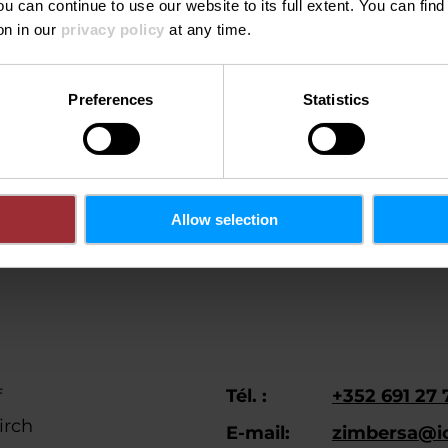
ou can continue to use our website to its full extent. You can fin
 jeunesse & Locations
on in our
privacy policy
at any time.
Preferences
Statistics
iques
Allow selection
f
Tél. :
+352 691 27 
irch
E-mail:
zimbersa@i