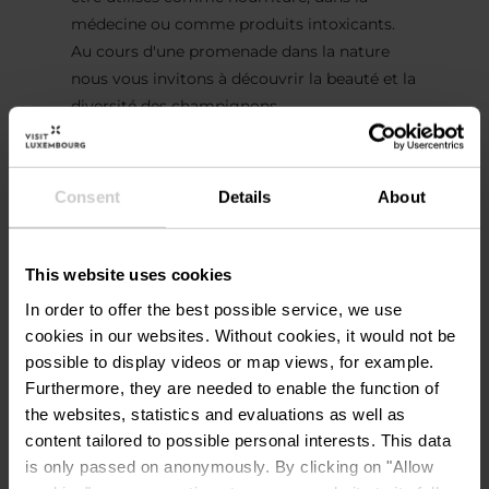
médecine ou comme produits intoxicants.
Au cours d'une promenade dans la nature
nous vous invitons à découvrir la beauté et la
diversité des champignons.
Consent
Details
About
This website uses cookies
Contact
In order to offer the best possible service, we use
cookies in our websites.
Without cookies, it would not be
possible to display videos or map views, for example.
Centre nature et forêt
Adresse:
Furthermore, they are needed to enable the function of
Ellergronn
the websites, statistics and evaluations as well as
Rue Jean-Pierre Bausch
content tailored to possible personal interests. This data
L-4114 Esch-sur-Alzette
is only passed on anonymously. By clicking on "Allow
Afficher sur la carte