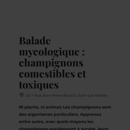
MENU
Go
Go
Go
Go
to
to
to
to
content
search
navi
footer
Balade
mycologique :
champignons
comestibles et
toxiques
Où ? Rue Jean-Pierre Bausch, Esch-sur-Alzette
Ni plante, ni animal; Les champignons sont
des organismes particuliers. Apprenez
entre autre, avec quels moyens les
champignons parviennent à survire, leurs