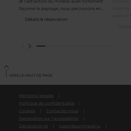
et l’extraction du minerai avait fortement
bonheur 
façonné le paysage, nous parcourons en…
Walking. 
explorer 
Détails & réservation
Détail
VERS LE HAUT DE PAGE
Mentions légales
Politique de confidentialité
Cookies
Contactez-nous
Déclaration sur l'accessibilité
Déclaration IA
luxembourgtravel.lu