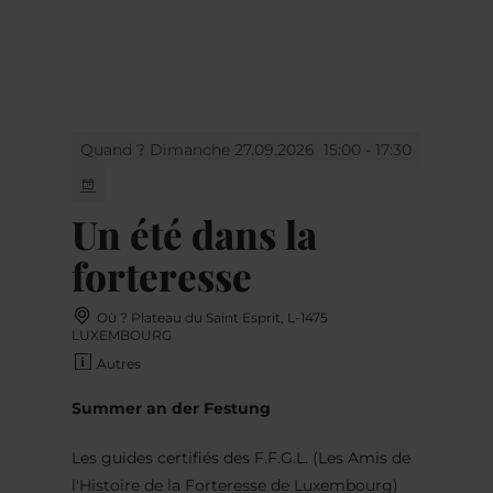
MENU
Go
Go
Go
Go
to
to
to
to
content
search
navi
footer
Quand ? Dimanche 27.09.2026
15:00 - 17:30
Un été dans la
forteresse
Où ? Plateau du Saint Esprit, L-1475
LUXEMBOURG
Autres
Summer an der Festung
Les guides certifiés des F.F.G.L. (Les Amis de
l'Histoire de la Forteresse de Luxembourg)