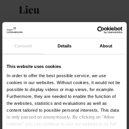
Lieu
Plateau du Saint Esprit
Adresse:
Luxembourg
Plateau du Saint Esprit
Consent
Details
About
L-1475 LUXEMBOURG
Afficher sur la carte
This website uses cookies
In order to offer the best possible service, we use
cookies in our websites.
Without cookies, it would not be
possible to display videos or map views, for example.
Furthermore, they are needed to enable the function of
the websites, statistics and evaluations as well as
content tailored to possible personal interests. This data
is only passed on anonymously. By clicking on "Allow
Planifier l’itinéraire
cookies" you can continue to use our website to its full