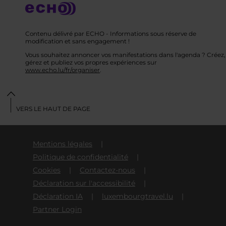
Contenu délivré par ECHO - Informations sous réserve de
modification et sans engagement !
Vous souhaitez annoncer vos manifestations dans l'agenda ? Créez,
gérez et publiez vos propres expériences sur
www.echo.lu/fr/organiser
.
VERS LE HAUT DE PAGE
Mentions légales
Politique de confidentialité
Cookies
Contactez-nous
Déclaration sur l'accessibilité
Déclaration IA
luxembourgtravel.lu
Partner Login