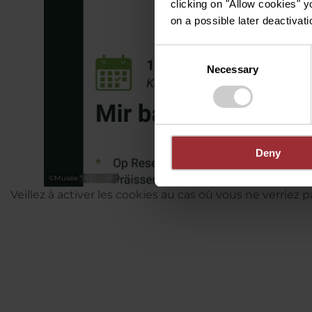
clicking on "Allow cookies" y
on a possible later deactivati
Consent
Necessary
Selection
Deny
©
Musée "A Possen"
Veillez à activer les cookies au cas où vous ne verriez 