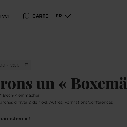
Go
Go
Go
Go
rver
FR
CARTE
to
to
to
to
content
search
navi
footer
:00 - 17:00
rons un « Boxemä
04 Bech-Kleinmacher
Marchés d'hiver & de Noël, Autres, Formations/conférences
männchen » !