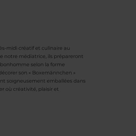
s-midi créatif et culinaire au
 notre médiatrice, ils prépareront
it bonhomme selon la forme
et décorer son « Boxemännchen »
 seront soigneusement emballées dans
 où créativité, plaisir et