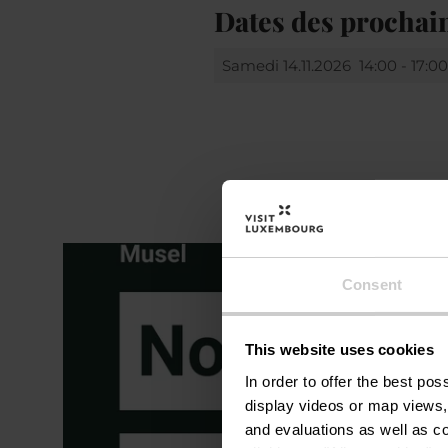
Dates des prochai
Samedi 14.11.2026
14:00 - 17:0
Consent
This website uses cookies
In order to offer the best po
display videos or map views,
and evaluations as well as co