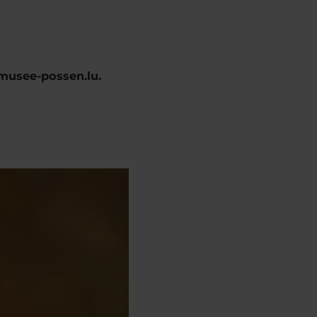
@musee-possen.lu
.