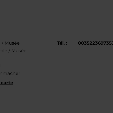
 / Musée
Tél. :
003522369735
icole / Musée
l
inmacher
 carte