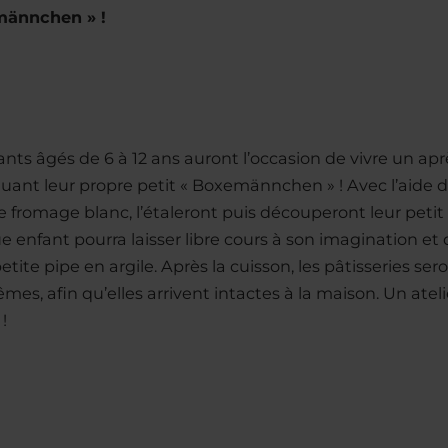
männchen » !
ts âgés de 6 à 12 ans auront l’occasion de vivre un aprè
uant leur propre petit « Boxemännchen » ! Avec l’aide de
 fromage blanc, l’étaleront puis découperont leur pet
que enfant pourra laisser libre cours à son imagination 
petite pipe en argile. Après la cuisson, les pâtisseries
, afin qu’elles arrivent intactes à la maison. Un atelier
!