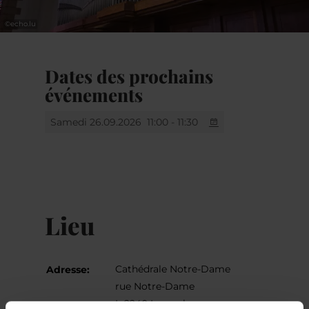
©
echo.lu
Dates des prochains
événements
Samedi 26.09.2026
11:00 - 11:30
Lieu
Cathédrale Notre-Dame
Adresse:
rue Notre-Dame
L-2240 Luxembourg