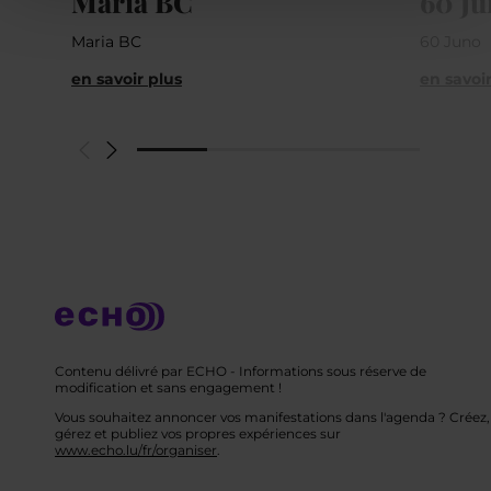
Maria BC
60 Ju
Maria BC
60 Juno
en savoir plus
en savoir
Contenu délivré par ECHO - Informations sous réserve de
modification et sans engagement !
Vous souhaitez annoncer vos manifestations dans l'agenda ? Créez,
gérez et publiez vos propres expériences sur
www.echo.lu/fr/organiser
.