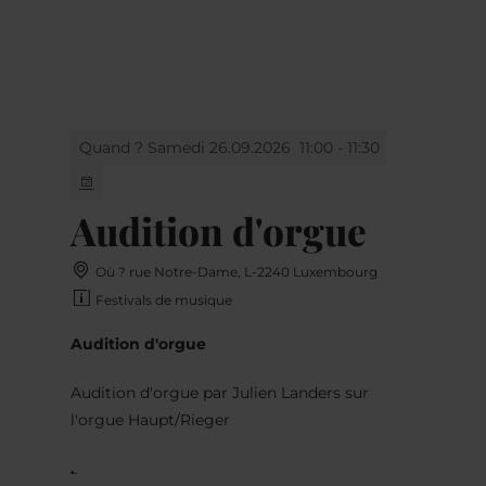
MENU
Go
Go
Go
Go
to
to
to
to
content
search
navi
footer
Quand ? Samedi 26.09.2026
11:00 - 11:30
Audition d'orgue
Où ? rue Notre-Dame, L-2240 Luxembourg
Festivals de musique
Audition d'orgue
Audition d'orgue par Julien Landers sur
l'orgue Haupt/Rieger
.
.