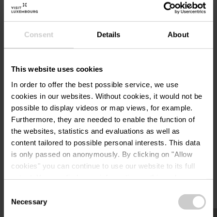
Afficher sur la carte
Consent
Details
About
Tél. :
00352470895-1
This website uses cookies
In order to offer the best possible service, we use
cookies in our websites.
Without cookies, it would not be
possible to display videos or map views, for example.
Furthermore, they are needed to enable the function of
the websites, statistics and evaluations as well as
Planifier l’itinéraire
content tailored to possible personal interests. This data
is only passed on anonymously. By clicking on "Allow
cookies" you can continue to use our website to its full
extent. You can find more information on this and on a
possible later deactivation in our
privacy policy
at any
Consent
time.
Necessary
Selection
en savoir plus