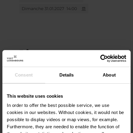
Dimanche 31.01.2027
14:00
Lieu
Nationalmusée um
Adresse:
Consent
Details
About
Fëschmaart
1, Marché-aux-Poissons -
L-2345 Luxembourg
This website uses cookies
Afficher sur la carte
In order to offer the best possible service, we use
cookies in our websites.
Without cookies, it would not be
possible to display videos or map views, for example.
Furthermore, they are needed to enable the function of