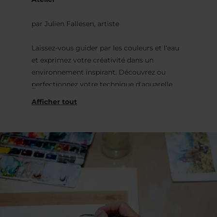
par Julien Fallesen, artiste
Laissez-vous guider par les couleurs et l‘eau
et exprimez votre créativité dans un
environnement inspirant. Découvrez ou
perfectionnez votre technique d‘aquarelle
dans un atelier conçu pour s’adapter à votre
progression. Animé par Julien Fallesen, cet
atelier pour tous les niveaux vous permettra
d‘explorer librement cet art subtil en utilisant
différentes techniques et en développant
votre propre style. Un format flexible et
évolutif : chaque session est indépendante, ce
qui vous permet de revenir autant de fois
que vous le souhaitez.Photos : © Anouk
Flesch