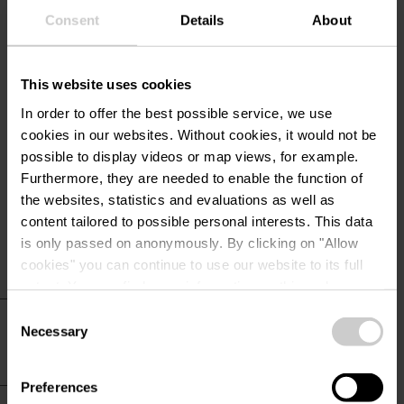
Emplacements longue durée
Consent
Details
About
Zone de repos
Emplacements ombragés
This website uses cookies
Emplacements pour camping-cars
In order to offer the best possible service, we use
cookies in our websites.
Without cookies, it would not be
possible to display videos or map views, for example.
Services
Furthermore, they are needed to enable the function of
WiFi
the websites, statistics and evaluations as well as
content tailored to possible personal interests. This data
is only passed on anonymously. By clicking on "Allow
cookies" you can continue to use our website to its full
extent. You can find more information on this and on a
possible later deactivation in our
privacy policy
at any
Consent
Informations
time.
Necessary
Selection
pratiques
Preferences