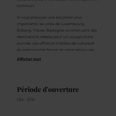
commun.
Si vous prévoyez une excursion plus
importante, les villes de Luxembourg,
Bitburg, Trèves, Bastogne ou Arlon sont des
destinations idéales pour un voyage d'une
journée. Les offres en matière de culture et
de gastronomie feront de votre séjour une
expérience inoubliable.
Le calme sur notre terrain nous tient à cœur
et nous vous proposons des vacances en
camping confortables et agréables.
Période d'ouverture
1.04 - 31.10