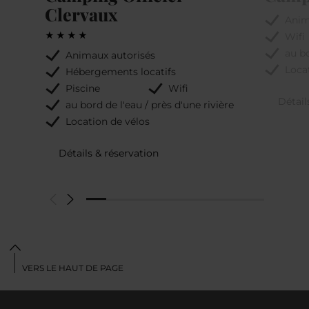
Clervaux
Anim
Wifi
au bo
Animaux autorisés
Loca
Hébergements locatifs
Piscine
Wifi
Détail
au bord de l'eau / près d'une rivière
Location de vélos
Détails & réservation
VERS LE HAUT DE PAGE