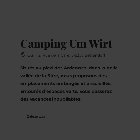
MENU
Go
Go
Go
Go
to
to
to
to
content
search
navi
footer
Camping Um Wirt
Où ? 12, Rue de la Gare, L-9353 Bettendorf
Situés au pied des Ardennes, dans la belle
vallée de la Sûre, nous proposons des
emplacements ombragés et ensoleillés.
Entourés d'espaces verts, vous passerez
des vacances inoubliables.
Réserver