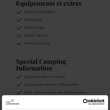
Equipements et extras
Animaux acceptés
Restaurant
Sèche-linge
Terrain de jeux
Machine à laver
Special Camping
Information
Baignade dans la rivière
Cabines de toilette individuelles
Zone d'élimination des déchets pour
les toilettes de camping
Sanitaires, douches incluses