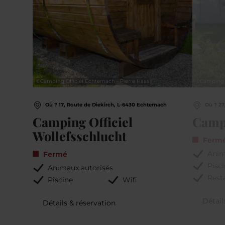
©
Camping Officiel Echternach - Pierre Haas
©
Camping
Où ? 17, Route de Diekirch, L-6430 Echternach
Où ? 27
Camping Officiel
Camp
Wollefsschlucht
Ferm
Anim
Fermé
Pisc
Animaux autorisés
Rest
Piscine
Wifi
Détail
Détails & réservation