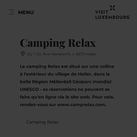
FR
MENU
Go
Go
Go
Go
to
to
to
to
DATE DE VOYAGE
VISITEURS
TYPE D’HÉBERGEMENT
content
search
navi
footer
Camping Relax
Nombre de visiteurs
Tous types d’hébergements
Où ? 20, Rue Henerecht, L-6370 Haller
Emplacement
Nombre d'adultes
Le camping Relax est situé sur une colline
lun
mar
mer
jeu
ven
sam
dim
Hébergement
à l'extérieur du village de Haller, dans la
Chambre
27
28
29
30
31
1
2
belle Région Mëllerdall Géoparc mondial
Nombre d'enfants
UNESCO - es réservations ne peuvent se
3
4
5
6
7
8
9
Prendre
faire qu'en ligne via le site web. Pour cela,
rendez-vous sur www.camprelax.com.
10
11
12
13
14
15
16
Prendre
17
18
19
20
21
22
23
Camping Relax
24
25
26
27
28
29
30