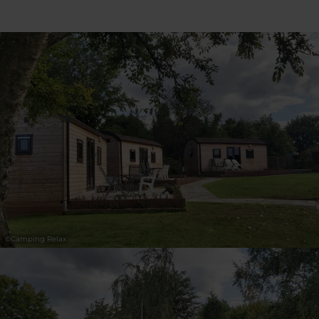
31
1
2
3
4
5
6
Prendre
©
Camping Relax