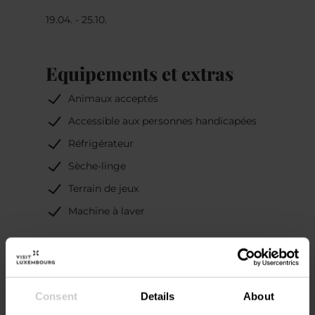
19.04. - 25.10.
Equipements et extras
Animaux acceptés
Accessible aux personnes handicapées
Réfrigérateur
Sèche-linge
Terrain de jeux
Machine à laver
Special Camping
Information
Consent
Details
About
Salle de bain pour bébés / salle à langer