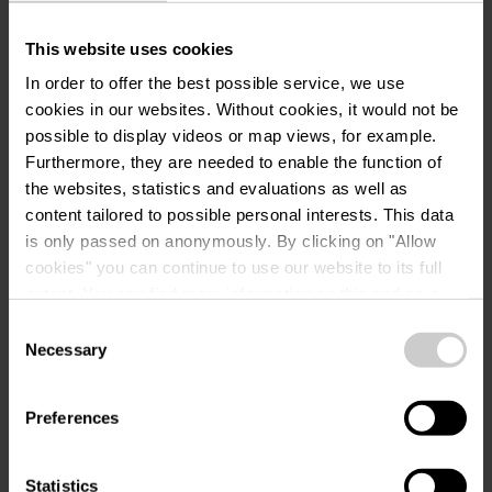
Cabines de toilette individuelles
This website uses cookies
Zone d'élimination des déchets pour
les toilettes de camping
In order to offer the best possible service, we use
cookies in our websites.
Without cookies, it would not be
Evacuation des eaux grises pour les
possible to display videos or map views, for example.
camping-cars
Furthermore, they are needed to enable the function of
Hébergements locatifs
the websites, statistics and evaluations as well as
Zone de repos
content tailored to possible personal interests. This data
is only passed on anonymously. By clicking on "Allow
Emplacements pour camping-cars
cookies" you can continue to use our website to its full
Branchement électrique pour les
extent. You can find more information on this and on a
emplacements de camping-cars
possible later deactivation in our
privacy policy
at any
Consent
Approvisionnement en eau pour les
time.
Necessary
Selection
aires de camping-cars
Gestion des déchets
Preferences
Services
Statistics