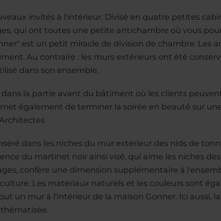
eaux invités à l'intérieur. Divisé en quatre petites cab
ges, qui ont toutes une petite antichambre où vous pou
nner" est un petit miracle de division de chambre. Les a
. Au contraire : les murs extérieurs ont été conservés,
tilisé dans son ensemble.
ie dans la partie avant du bâtiment où les clients peuve
met également de terminer la soirée en beauté sur une
 Architectes
 inséré dans les niches du mur extérieur des nids de tonn
ence du martinet noir ainsi visé, qui aime les niches de
tages, confère une dimension supplémentaire à l'ensemb
 culture. Les matériaux naturels et les couleurs sont ég
 un mur à l'intérieur de la maison Gonner. Ici aussi, la
 thématisée.