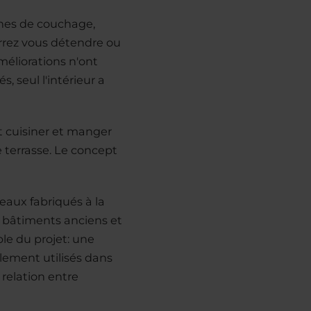
ines de couchage,
rrez vous détendre ou
méliorations n'ont
 seul l'intérieur a
nt cuisiner et manger
 terrasse. Le concept
eaux fabriqués à la
s bâtiments anciens et
le du projet: une
alement utilisés dans
 relation entre