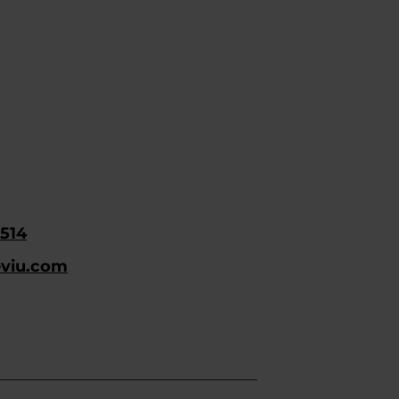
5514
eviu.com