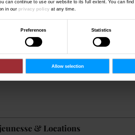
ou can continue to use our website to its full extent. You can fin
tras
on in our
privacy policy
at any time.
ateur
Cuisine
Preferences
Statistics
t
Chauffage inclus
Électricité incluse
Ne
Allow selection
 jeunesse & Locations