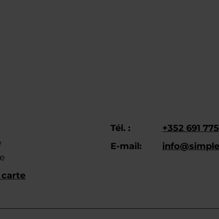
Tél. :
+352 691 77
e
E-mail:
info@simpl
e
 carte