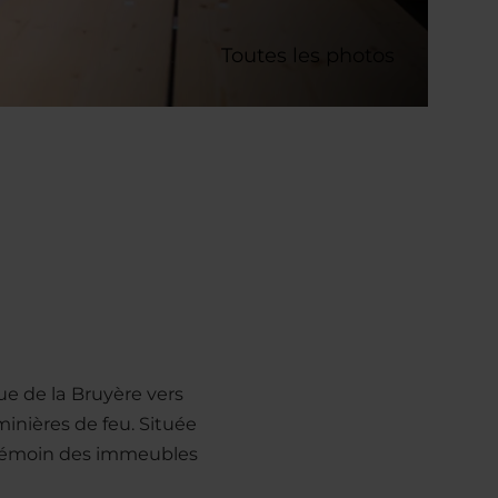
Toutes les photos
e de la Bruyère vers
minières de feu. Située
x témoin des immeubles