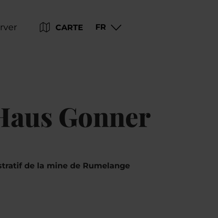
Go
Go
Go
Go
rver
FR
CARTE
to
to
to
to
content
search
navi
footer
 Haus Gonner
stratif de la mine de Rumelange