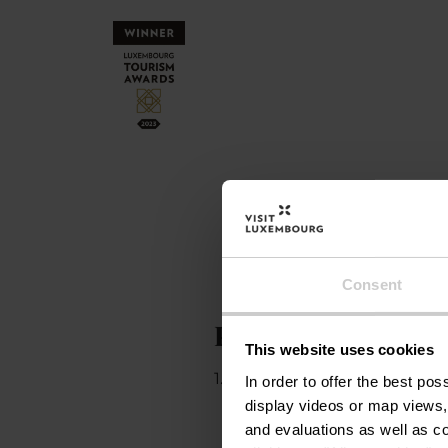
Consent
Période d'ouvertu
This website uses cookies
1.1. - 31.12.
In order to offer the best po
display videos or map views,
and evaluations as well as co