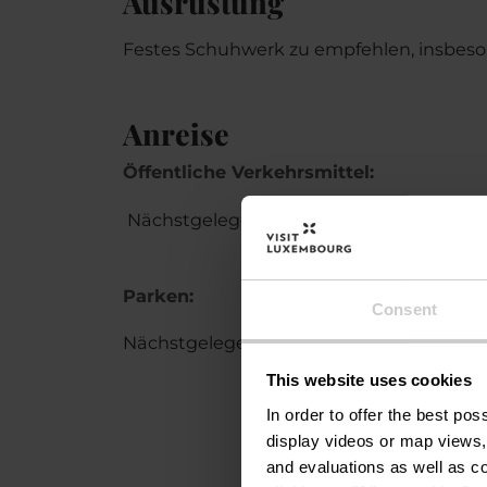
Ausrüstung
Festes Schuhwerk zu empfehlen, insbeso
Anreise
Öffentliche Verkehrsmittel:
Nächstgelegene Bushaltestelle: Beaufort
Parken:
Consent
Nächstgelegener Parkplatz: Parking Aisp
This website uses cookies
In order to offer the best po
display videos or map views,
and evaluations as well as co