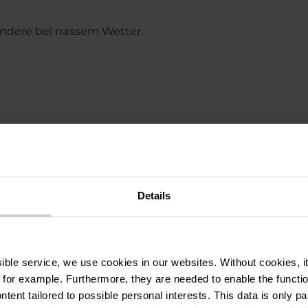
ndere bei nassem Wetter.
, Um bierg
Details
iste
ssible service, we use cookies in our websites.
Without cookies, i
 for example.
Furthermore, they are needed to enable the function
ntent tailored to possible personal interests. This data is only