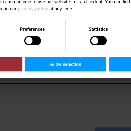
ou can continue to use our website to its full extent. You can fin
on in our
privacy policy
at any time.
Preferences
Statistics
n
F
Anreise planen
Pr
.lu
Allow selection