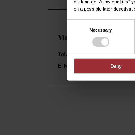
clicking on "Allow cookies" y
on a possible later deactivati
Consent
Necessary
Selection
Mehr Informatione
Tel.:
+352 72 04 57
E-Mail:
info@mullerthal
Deny