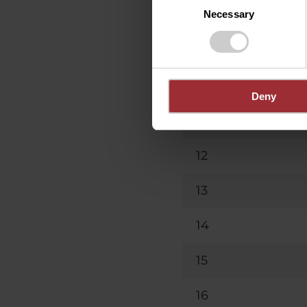
8
Necessary
Selection
9
10
Deny
11
12
13
14
15
16