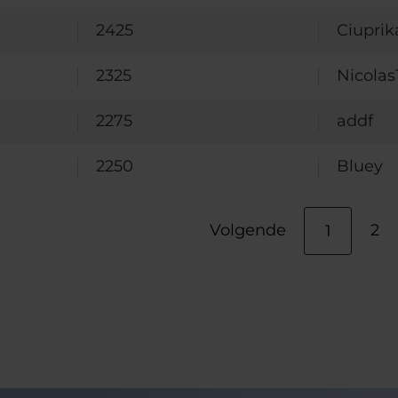
2425
Ciuprik
2325
Nicolas
2275
addf
2250
Bluey
Volgende
2
1