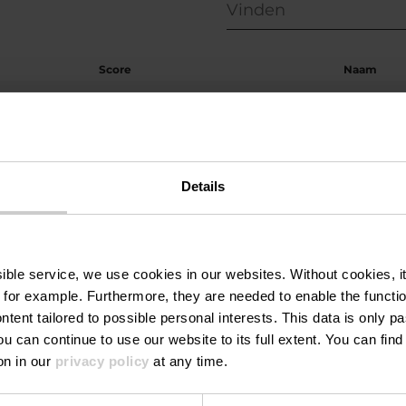
Score
Naam
11225
Claudi
10050
Biddy
Details
8975
BigDad
6275
Sandra
ssible service, we use cookies in our websites.
Without cookies, i
6075
Saaaa
 for example.
Furthermore, they are needed to enable the function
ntent tailored to possible personal interests. This data is only
4525
OrvalVe
ou can continue to use our website to its full extent. You can fin
on in our
privacy policy
at any time.
4325
Angela