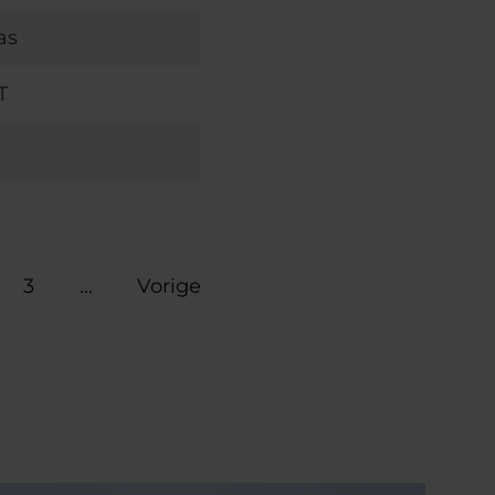
as
T
3
...
Vorige