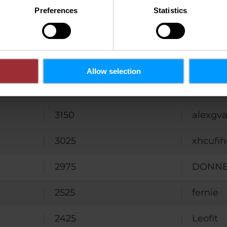
4250
Bletz
Preferences
Statistics
3575
Claude
3500
IceYosh
Allow selection
3300
Jil
3150
alexgv
3025
xhcufi
2975
DONN
2525
fernie
2425
Leofit