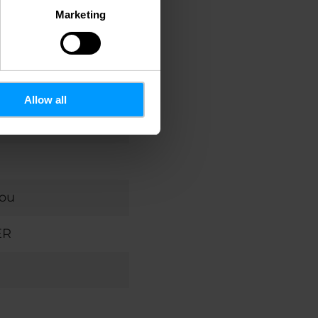
Marketing
0804
i
Allow all
a
hou
ER