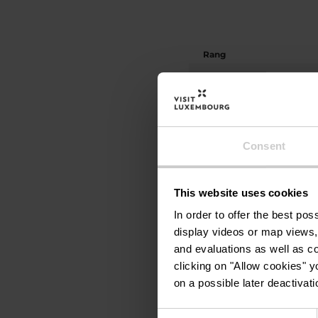
Rang
1
2
Consent
3
4
This website uses cookies
In order to offer the best po
5
display videos or map views,
and evaluations as well as co
6
clicking on "Allow cookies" y
on a possible later deactivati
7
Consent