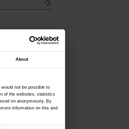
ne
About
dy
1610
t would not be possible to
am
 of the websites, statistics
 passed on anonymously. By
rt
d more information on this and
Ma