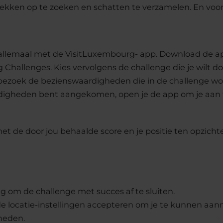
ken op te zoeken en schatten te verzamelen. En vooral:
allemaal met de VisitLuxembourg- app. Download de app
hallenges. Kies vervolgens de challenge die je wilt doe
f bezoek de bezienswaardigheden die in de challenge 
aardigheden bent aangekomen, open je de app om je aa
 met de door jou behaalde score en je positie ten opzich
g om de challenge met succes af te sluiten.
de locatie-instellingen accepteren om je te kunnen aan
heden.